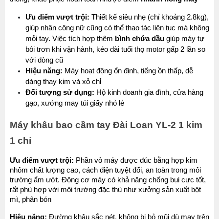
Ưu điểm vượt trội:
 Thiết kế siêu nhẹ (chỉ khoảng 2.8kg), 
giúp nhân công nữ cũng có thể thao tác liên tục mà không 
mỏi tay. Việc tích hợp thêm 
bình chứa dầu
 giúp máy tự 
bôi trơn khi vận hành, kéo dài tuổi thọ motor gấp 2 lần so 
với dòng cũ
Hiệu năng:
 Máy hoạt động ổn định, tiếng ồn thấp, dễ 
dàng thay kim và xỏ chỉ
Đối tượng sử dụng:
 Hộ kinh doanh gia đình, cửa hàng 
gạo, xưởng may túi giấy nhỏ lẻ
Máy khâu bao cầm tay Đài Loan YL-2 1 kim 
1 chỉ
Ưu điểm vượt trội:
 Phần vỏ máy được đúc bằng hợp kim 
nhôm chất lượng cao, cách điện tuyệt đối, an toàn trong môi 
trường ẩm ướt. Động cơ máy có khả năng chống bụi cực tốt, 
rất phù hợp với môi trường đặc thù như xưởng sản xuất bột 
mì, phân bón
Hiệu năng:
 Đường khâu sắc nét, không bị bỏ mũi dù may trên 