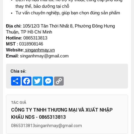
thay thế, bảo dưỡng tại chỗ
Tư vấn chuyên nghiệp, giúp bạn chọn đúng sản phẩm
Địa chỉ
: 
105/12/3 Tân Thới Nhất 8, Phường Đông Hưng 
Thuận, TP Hồ Chí Minh
Hotline
: 0865313813
MST 
: 0318908146
Website
:
singanhmay.vn
E
mail
: singanhmay@gmail.com
Chia sẻ:
Share
Facebook
Twitter
Messenger
Copy
Link
TÁC GIẢ
CÔNG TY TNHH THƯƠNG MẠI VÀ XUẤT NHẬP
KHẨU NDS - 0865313813
0865313813
singanhmay@gmail.com