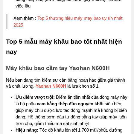
việc lâu
Xem thêm : 
Top 5 thương hiệu máy may bao uy tín nhất 
2025
Top 5 mẫu máy khâu bao tốt nhất hiện 
nay
Máy khâu bao cầm tay Yaohan N600H
Nếu bạn đang tìm kiếm sự cân bằng hoàn hảo giữa giá thành 
và chất lượng, 
Yaohan N600H
là lựa chọn số 1
Ưu điểm vượt trội:
 Điểm ăn tiền nhất của dòng máy này 
là bộ phận 
cam bằng thép đúc nguyên khối
 siêu bền, 
giúp máy chịu được lực tác động mạnh mà không bị biến 
dạng. Hệ thống bơm dầu tự động bằng tay giúp máy luôn 
trơn chu, giảm thiểu ma sát sinh nhiệt
Hiệu năng:
 Tốc độ khâu lên tới 1.700 mũi/phút, đường 