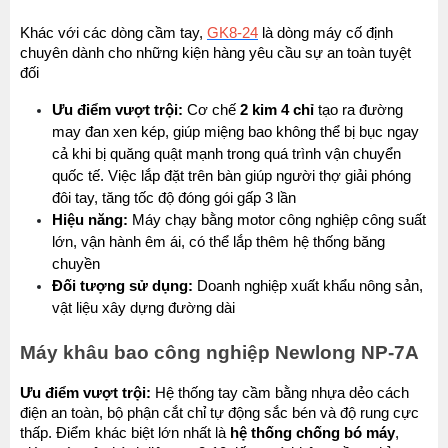
Khác với các dòng cầm tay, 
GK8-24
 là dòng máy cố định 
chuyên dành cho những kiện hàng yêu cầu sự an toàn tuyệt 
đối
Ưu điểm vượt trội:
 Cơ chế 
2 kim 4 chỉ
 tạo ra đường 
may đan xen kép, giúp miệng bao không thể bị bục ngay 
cả khi bị quăng quật mạnh trong quá trình vận chuyển 
quốc tế. Việc lắp đặt trên bàn giúp người thợ giải phóng 
đôi tay, tăng tốc độ đóng gói gấp 3 lần
Hiệu năng:
 Máy chạy bằng motor công nghiệp công suất 
lớn, vận hành êm ái, có thể lắp thêm hệ thống băng 
chuyền
Đối tượng sử dụng:
 Doanh nghiệp xuất khẩu nông sản, 
vật liệu xây dựng đường dài
Máy khâu bao công nghiệp Newlong NP-7A
Ưu điểm vượt trội:
 Hệ thống tay cầm bằng nhựa dẻo cách 
điện an toàn, bộ phận cắt chỉ tự động sắc bén và độ rung cực 
thấp. Điểm khác biệt lớn nhất là 
hệ thống chống bó máy
, 