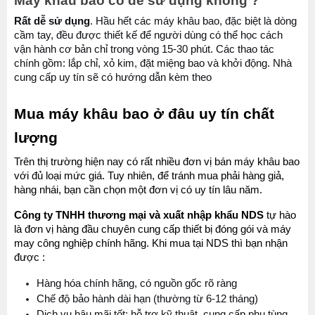
Máy khâu bao có dễ sử dụng không ?
Rất dễ sử dụng
. Hầu hết các máy khâu bao, đặc biệt là dòng 
cầm tay, đều được thiết kế để người dùng có thể học cách 
vận hành cơ bản chỉ trong vòng 15-30 phút. Các thao tác 
chính gồm: lắp chỉ, xỏ kim, đặt miệng bao và khởi động. Nhà 
cung cấp uy tín sẽ có hướng dẫn kèm theo
Mua máy khâu bao ở đâu uy tín chất 
lượng
Trên thị trường hiện nay có rất nhiều đơn vị bán máy khâu bao 
với đủ loại mức giá. Tuy nhiên, để tránh mua phải hàng giả, 
hàng nhái, bạn cần chọn một đơn vị có uy tín lâu năm.
Công ty TNHH thương mại và xuất nhập khẩu NDS 
tự hào 
là đơn vị hàng đầu chuyên cung cấp thiết bị đóng gói và máy 
may công nghiệp chính hãng. Khi mua tại NDS thì bạn nhận 
được : 
Hàng hóa chính hãng, có nguồn gốc rõ ràng
Chế độ bảo hành dài hạn (thường từ 6-12 tháng)
Dịch vụ hậu mãi tốt: hỗ trợ kỹ thuật, cung cấp phụ tùng 