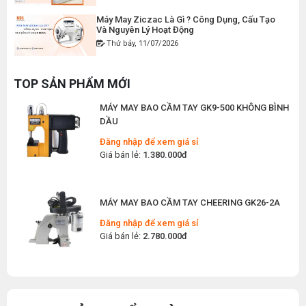
Đăng nhập để xem giá sỉ
Máy May Ziczac Là Gì ? Công Dụng, Cấu Tạo
Và Nguyên Lý Hoạt Động
Giá bán lẻ:
120.000đ
Thứ bảy, 11/07/2026
MÁY MAY BAO CẦM TAY CHẠY PIN GK9-520
Hướng Dẫn Cách Vệ Sinh Bàn Ủi Hơi Nước
Đúng Kỹ Thuật
TOP SẢN PHẨM MỚI
Đăng nhập để xem giá sỉ
Thứ ba, 07/07/2026
Giá bán lẻ:
2.400.000đ
Máy Trải Vải Công Nghiệp: Giải Pháp Tự Động
Hóa Giúp Xưởng May Tăng Năng Suất
Thứ bảy, 04/07/2026
MÁY MAY BAO CẦM TAY GK9-500 KHÔNG BÌNH
DẦU
Top 5 Máy May Gia Đình Đáng Mua Nhất Hiện
Nay 2026
Đăng nhập để xem giá sỉ
Thứ tư, 01/07/2026
Giá bán lẻ:
1.380.000đ
Máy Sang Chỉ Là Gì? Công Dụng, Cấu Tạo Và
Nguyên Lý Hoạt Động Chi Tiết
MÁY MAY BAO CẦM TAY CHEERING GK26-2A
Thứ bảy, 27/06/2026
Đăng nhập để xem giá sỉ
Hướng Dẫn Cách Sửa Bàn Ủi Hơi Nước Tại Nhà
Giá bán lẻ:
2.780.000đ
Chi Tiết
Thứ tư, 24/06/2026