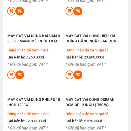
Đăng nhập để xem giá sỉ
* Giá đã bao gồm VAT *
* Giá đã bao gồm VAT *
So Sánh Máy May Bán Công Nghiệp Và Công
Giá bán lẻ:
1.750.000đ
Nghiệp: Nên Mua Loại Nào ?
Thứ ba, 26/05/2026
Kinh Nghiệm Mở Xưởng May Gia Công Chi Tiết
MÁY MAY BAO CẦM TAY KACHI KC9-500 CHẠY
Cho Người Mới Bắt Đầu
PIN
Thứ bảy, 23/05/2026
MÁY CẮT VẢI ĐỨNG KAISIMAN
MÁY CẮT VẢI ĐỨNG HIỆU KM
Đăng nhập để xem giá sỉ
8003 – MẠNH MẼ, CHÍNH XÁC,
CHÍNH HÃNG NHẬT BẢN CÔNG
Giá bán lẻ:
2.900.000đ
Địa Chỉ Mua Máy May Viền Tại TPHCM Chính
GIÁ TỐT
SUẤT 550W
Đăng nhập để xem giá sỉ
Đăng nhập để xem giá sỉ
Hãng Chất Lượng ? Top 3 Địa Chỉ Uy Tín
Thứ ba, 19/05/2026
Giá bán lẻ:
7.250.000đ
Giá bán lẻ:
23.800.000đ
* Giá đã bao gồm VAT *
* Giá đã bao gồm VAT *
MÁY MAY BAO CẦM TAY GK9-500 CÓ BÌNH DẦU
Xưởng May Gia Công Nên Dùng Máy Cắt Vải
Nào ? Tư Vấn Theo Từng Quy Mô
Đăng nhập để xem giá sỉ
Thứ bảy, 16/05/2026
Giá bán lẻ:
1.550.000đ
Hướng Dẫn Cách Thay Chân Vịt Máy May Đơn
Giản Tại Nhà Từ A Tới Z
MÁY CẮT VẢI ĐỨNG PHILPS 15
MÁY CẮT VẢI ĐỨNG DSIMAN
Thứ tư, 13/05/2026
MÁY SANG CHỈ 2 ỐNG CHỈ WEIJIE WJ-20S
INCH 1200W
DSM-3E 12 INCH ( 750 W)
Mở Xưởng May Nhỏ Nên Mua Máy May Cũ Hay
Đăng nhập để xem giá sỉ
Đăng nhập để xem giá sỉ
Đăng nhập để xem giá sỉ
Mới Để Tiết Kiệm Vốn ?
Giá bán lẻ:
2.450.000đ
Giá bán lẻ:
12.800.000đ
Giá bán lẻ:
5.870.000đ
Thứ bảy, 09/05/2026
* Giá đã bao gồm VAT *
* Giá đã bao gồm VAT *