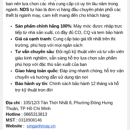
bạn nên lựa chọn các nhà cung cấp có uy tín lâu năm trong 
ngành. 
NDS 
tự hào là đơn vị hàng đầu chuyên phân phối các 
thiết bị ngành may, cam kết mang đến cho khách hàng:
Sản phẩm chính hãng 100%
: Máy móc được nhập trực 
tiếp từ nhà sản xuất, có đầy đủ CO, CQ và tem bảo hành
Giá cả cạnh tranh
: Cung cấp báo giá tốt nhất trên thị 
trường, phù hợp với mọi ngân sách
Tư vấn chuyên sâu
: Đội ngũ kỹ thuật viên và tư vấn viên 
Máy May Bao Cầm Tay: Chọn Máy Chạy Pin Hay
Chạy Điện Tốt Hơn? So Sánh Chi Tiết 2025
giàu kinh nghiệm, sẵn sàng hỗ trợ lựa chọn sản phẩm 
Thứ tư, 20/11/2024
phù hợp với đặc thù sản xuất của bạn
Giao hàng toàn quốc
: Đáp ứng nhanh chóng, hỗ trợ vận 
Máy May Bao Cầm Tay Chính Hãng – Giá Rẻ,
chuyển và hướng dẫn sử dụng tận nơi
Bền, Dễ Sử Dụng (Top 3 Nên Mua)
Bảo hành uy tín
: Chính sách bảo hành 12 tháng và hỗ 
Thứ tư, 20/11/2024
trợ kỹ thuật trọn đời
Cung cấp hóa chất công nghiệp cho doanh
nghiệp của bạn
Địa chỉ
 : 105/12/3 Tân Thới Nhất 8, Phường Đông Hưng 
Thứ năm, 24/10/2024
Thuận, TP Hồ Chí Minh
Hotline
 : 0865313813
Tổ Hợp May Nhỏ Mua Linh Kiện Ngành May Ở
MST 
: 0318908146
Đâu Giá Rẻ Chất Lượng Uy Tín
Website
 :  
singanhmay.vn
Thứ bảy, 08/08/2026