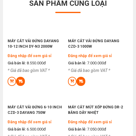
SẢN PHẨM CÙNG LOẠI
Máy Khoan Lấy Dấu Vải Là Gì? Hướng Dẫn Chọn
MÁY MAY BAO CẦM TAY CHEERING GK26-1A
Mua Cho Xưởng May Hiệu Quả
Thứ ba, 16/06/2026
Đăng nhập để xem giá sỉ
Giá bán lẻ:
2.180.000đ
Các Thiết Bị May Chuyên Dụng Nào Cần Thiết
Khi Mở Xưởng May Giày Dép
Thứ bảy, 13/06/2026
MÁY CẮT VẢI ĐỨNG DAYANG
MÁY CẮT VẢI ĐỨNG DAYANG
10-12 INCH DY-N3 2000W
CZD-3 1000W
MÁY MAY BAO MINI GK9-2
Cách Phân Biệt Máy Vắt Sổ Siruba Hàng Nhái
Và Chính Hãng Chuẩn Xác
Đăng nhập để xem giá sỉ
Đăng nhập để xem giá sỉ
Đăng nhập để xem giá sỉ
Thứ ba, 09/06/2026
Giá bán lẻ:
8.550.000đ
Giá bán lẻ:
7.000.000đ
Giá bán lẻ:
1.100.000đ
* Giá đã bao gồm VAT *
* Giá đã bao gồm VAT *
Mở Xưởng May Gia Công Thì Nên Mua Máy May
Ở Đâu Giá Rẻ Chất Lượng
Thứ bảy, 06/06/2026
MÁY MAY BAO CẦM TAY GK9-200 KHÔNG BÌNH
DẦU
Máy Khò Chỉ Là Gì ? Vì Sao Xưởng May Hiện Nay
Không Thể Thiếu Thiết Bị Này
Đăng nhập để xem giá sỉ
Thứ ba, 02/06/2026
Giá bán lẻ:
1.650.000đ
MÁY CẮT VẢI ĐỨNG 6-10 INCH
MÁY CẮT MÚT XỐP ĐỨNG DR-2
CZD-3 DAYANG 750W
BẰNG DÂY NHIỆT
Danh Sách Các Thiết Bị Cần Có Khi Mở Xưởng
May Gia Công
Đăng nhập để xem giá sỉ
Đăng nhập để xem giá sỉ
MÁY MAY BAO CẦM TAY GK9-800 CÓ BÌNH DẦU
Thứ bảy, 30/05/2026
Giá bán lẻ:
6.500.000đ
Giá bán lẻ:
7.050.000đ