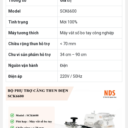
Thông số
Giá trị
Model
SCK6600
Tình trạng
Mới 100%
Máy tương thích
Máy vắt sổ bo tay công nghiệp
Chiều rộng thun hỗ trợ
< 70 mm
Chu vi sản phẩm hỗ trợ
34 cm – 90 cm
Nguồn vận hành
Điện
Điện áp
220V / 50Hz