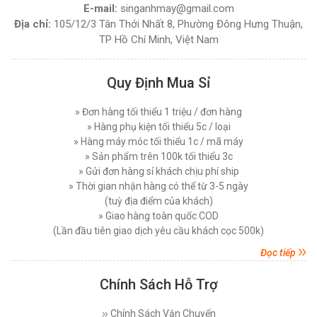
Giá bán lẻ:
2.400.000đ
E-mail:
singanhmay@gmail.com
Top 3 Địa Chỉ Cung Cấp Máy Cắt Vải Uy Tín
Địa chỉ:
105/12/3 Tân Thới Nhất 8, Phường Đông Hưng Thuận,
Nhất Thị Trường Hiện Nay
TP Hồ Chí Minh, Việt Nam
MÁY CẮT VẢI TAY CẦM CHẠY PIN CHEERING
Thứ bảy, 20/12/2025
RCS-125B 5 TỐC ĐỘ CẮT VẢI
Bí Quyết Bảo Dưỡng Máy Cắt Vải Đúng Cách
Đăng nhập để xem giá sỉ
Quy Định Mua Sỉ
Hiệu Quả
Giá bán lẻ:
3.200.000đ
Thứ ba, 16/12/2025
» Đơn hàng tối thiểu 1 triệu / đơn hàng
Tiêu Chí Lựa Chọn Máy Cắt Vải Cầm Tay Chất
» Hàng phụ kiện tối thiểu 5c / loại
MÁY CẮT VẢI ĐẦU BÀN SIPUBA 108D (NGUYÊN
Lượng Phù Hợp
» Hàng máy móc tối thiểu 1c / mã máy
BỘ)
Thứ tư, 10/12/2025
» Sản phẩm trên 100k tối thiểu 3c
Đăng nhập để xem giá sỉ
» Gửi đơn hàng sỉ khách chịu phí ship
Máy Cắt Vải Mẫu Là Gì ? Loại Nào Tốt Và Giá
Giá bán lẻ:
3.850.000đ
» Thời gian nhận hàng có thể từ 3-5 ngày
Bao Nhiêu Hiện Nay
(tuỳ địa điểm của khách)
Thứ bảy, 06/12/2025
» Giao hàng toàn quốc COD
MÁY CẮT VẢI ĐẦU BÀN LEJIANG YJ-108D (
Máy Cắt Vải Đứng Loại Nào Tốt ? Top 7 Mẫu Cắt
(Lần đầu tiên giao dịch yêu cầu khách cọc 500k)
Vải Đứng Phổ Biến Nhất Hiện Nay
NGUYÊN BỘ )
Đọc tiếp
Thứ tư, 03/12/2025
Đăng nhập để xem giá sỉ
Giá bán lẻ:
4.270.000đ
Hướng Dẫn Sử Dụng Máy Cắt Vải Đầu Bàn Chi
Chính Sách Hỗ Trợ
Tiết Đúng Cách Hiệu Quả
Thứ bảy, 29/11/2025
Chính Sách Vận Chuyển
MÁY CẮT VẢI ĐẦU BÀN LEJIANG YJ-168D (