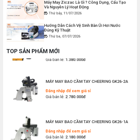
Và Nguyên Lý Hoạt Động
Đăng nhập để xem giá sỉ
Giá bán lẻ:
2.400.000đ
Thứ bảy, 11/07/2026
Hướng Dẫn Cách Vệ Sinh Bàn Ủi Hơi Nước
Đúng Kỹ Thuật
MÁY MAY BAO CẦM TAY GK9-500 KHÔNG BÌNH
Thứ ba, 07/07/2026
DẦU
Máy Trải Vải Công Nghiệp: Giải Pháp Tự Động
Đăng nhập để xem giá sỉ
Hóa Giúp Xưởng May Tăng Năng Suất
TOP SẢN PHẨM MỚI
Giá bán lẻ:
1.380.000đ
Thứ bảy, 04/07/2026
Top 5 Máy May Gia Đình Đáng Mua Nhất Hiện
Nay 2026
MÁY MAY BAO CẦM TAY CHEERING GK26-2A
Thứ tư, 01/07/2026
Đăng nhập để xem giá sỉ
Giá bán lẻ:
2.780.000đ
Máy Sang Chỉ Là Gì? Công Dụng, Cấu Tạo Và
Nguyên Lý Hoạt Động Chi Tiết
Thứ bảy, 27/06/2026
Hướng Dẫn Cách Sửa Bàn Ủi Hơi Nước Tại Nhà
MÁY MAY BAO CẦM TAY CHEERING GK26-1A
Chi Tiết
Đăng nhập để xem giá sỉ
Thứ tư, 24/06/2026
Giá bán lẻ:
2.180.000đ
Máy Khoan Lấy Dấu Vải Là Gì? Hướng Dẫn Chọn