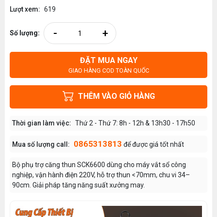
Lượt xem:
619
-
+
Số lượng:
ĐẶT MUA NGAY
GIAO HÀNG COD TOÀN QUỐC
THÊM VÀO GIỎ HÀNG
Thời gian làm việc:
Thứ 2 - Thứ 7: 8h - 12h & 13h30 - 17h50
0865313813
Mua số lượng call:
để được giá tốt nhất
Bộ phụ trợ căng thun SCK6600 dùng cho máy vắt sổ công
nghiệp, vận hành điện 220V, hỗ trợ thun <70mm, chu vi 34–
90cm. Giải pháp tăng năng suất xưởng may.