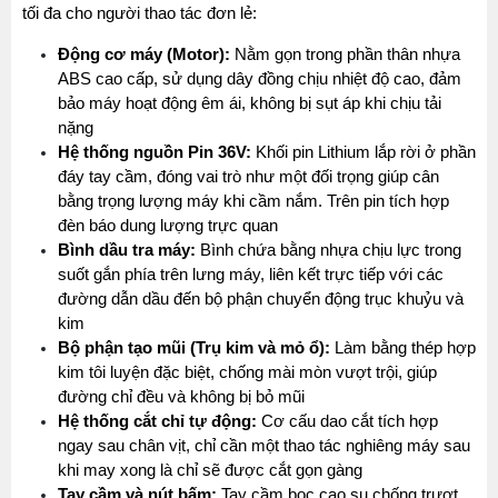
tối đa cho người thao tác đơn lẻ:
Động cơ máy (Motor):
 Nằm gọn trong phần thân nhựa 
ABS cao cấp, sử dụng dây đồng chịu nhiệt độ cao, đảm 
bảo máy hoạt động êm ái, không bị sụt áp khi chịu tải 
nặng
Hệ thống nguồn Pin 36V:
 Khối pin Lithium lắp rời ở phần 
đáy tay cầm, đóng vai trò như một đối trọng giúp cân 
bằng trọng lượng máy khi cầm nắm. Trên pin tích hợp 
đèn báo dung lượng trực quan
Bình dầu tra máy:
 Bình chứa bằng nhựa chịu lực trong 
suốt gắn phía trên lưng máy, liên kết trực tiếp với các 
đường dẫn dầu đến bộ phận chuyển động trục khuỷu và 
kim
Bộ phận tạo mũi (Trụ kim và mỏ ổ):
 Làm bằng thép hợp 
kim tôi luyện đặc biệt, chống mài mòn vượt trội, giúp 
đường chỉ đều và không bị bỏ mũi
Hệ thống cắt chỉ tự động:
 Cơ cấu dao cắt tích hợp 
ngay sau chân vịt, chỉ cần một thao tác nghiêng máy sau 
khi may xong là chỉ sẽ được cắt gọn gàng
Tay cầm và nút bấm:
 Tay cầm bọc cao su chống trượt, 