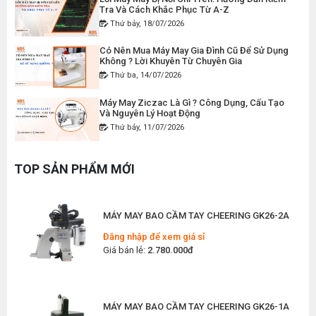
Tra Và Cách Khắc Phục Từ A-Z
Thứ bảy, 18/07/2026
MÁY MAY BAO CẦM TAY CHẠY PIN GK9-520
Có Nên Mua Máy May Gia Đình Cũ Để Sử Dụng
Đăng nhập để xem giá sỉ
Không ? Lời Khuyên Từ Chuyên Gia
Giá bán lẻ:
2.400.000đ
Thứ ba, 14/07/2026
Máy May Ziczac Là Gì ? Công Dụng, Cấu Tạo
Và Nguyên Lý Hoạt Động
MÁY MAY BAO CẦM TAY GK9-500 KHÔNG BÌNH
Thứ bảy, 11/07/2026
DẦU
Đăng nhập để xem giá sỉ
Hướng Dẫn Cách Vệ Sinh Bàn Ủi Hơi Nước
Đúng Kỹ Thuật
Giá bán lẻ:
1.380.000đ
TOP SẢN PHẨM MỚI
Thứ ba, 07/07/2026
Máy Trải Vải Công Nghiệp: Giải Pháp Tự Động
MÁY MAY BAO CẦM TAY CHEERING GK26-2A
Hóa Giúp Xưởng May Tăng Năng Suất
Thứ bảy, 04/07/2026
Đăng nhập để xem giá sỉ
Giá bán lẻ:
2.780.000đ
Top 5 Máy May Gia Đình Đáng Mua Nhất Hiện
Nay 2026
Thứ tư, 01/07/2026
MÁY MAY BAO CẦM TAY CHEERING GK26-1A
Máy Sang Chỉ Là Gì? Công Dụng, Cấu Tạo Và