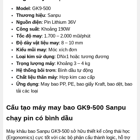
Model
: GK9-500
Thương hiệu
: Sanpu
Nguồn điện
: Pin Lithium 36V
Công suất
: Khoảng 190W
Tốc độ may
: 1.700 – 2.000 mũi/phút
Độ dày vật liệu may
: 8 – 10 mm
Kiểu mũi may
: Móc xích đơn
Loại kim sử dụng
: DNx1 hoặc tương đương
Trọng lượng máy
: Khoảng 3 – 4 kg
Hệ thống bôi trơn
: Bình dầu tự động
Chất liệu thân máy
: Hợp kim cao cấp
Ứng dụng
: May bao PP, PE, bao giấy Kraft, bao dệt, bao 
tải các loại
Cấu tạo máy may bao GK9-500 Sanpu 
chạy pin có bình dầu
Máy khâu bao Sanpu GK9-500 sở hữu thiết kế công thái học 
(Ergonomics) cực tốt với các bộ phận cấu thành logic, hỗ trợ 