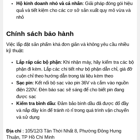
Hộ kinh doanh nhỏ và cá nhân
: Giải pháp đóng gói hiệu 
quả và tiết kiệm cho các cơ sở sản xuất quy mô vừa và 
nhỏ 
Chính sách bảo hành
Việc lắp đặt sản phẩm khá đơn giản và không yêu cầu nhiều 
kỹ thuật:
MÁY MAY BAO CẦM TAY TRỤ ĐỨNG 2 KIM
Lắp ráp các bộ phận
: Khi nhận máy, hãy kiểm tra các bộ 
Đăng nhập để xem giá sỉ
Giá bán lẻ:
phận đi kèm. Lắp các chi tiết như bộ phận dẫn chỉ, giá đỡ 
cuộn chỉ theo hướng dẫn trong tài liệu kèm theo
Sạc pin
: Kết nối bộ sạc vào pin 36V và cắm vào nguồn 
điện 220V. Đèn báo sạc sẽ sáng để cho biết pin đang 
MÁY QUẤN DÂY ĐAI TỰ ĐỘNG
Máy May Bao Cầm Tay: Chọn Máy Chạy Pin Hay
được sạc
Chạy Điện Tốt Hơn? So Sánh Chi Tiết 2025
Đăng nhập để xem giá sỉ
Kiểm tra bình dầu
: Đảm bảo bình dầu đã được đổ đầy 
Thứ tư, 20/11/2024
Giá bán lẻ:
và nắp đậy kín để tránh rò rỉ trong quá trình vận chuyển 
và sử dụng
Máy May Bao Cầm Tay Chính Hãng – Giá Rẻ,
Bền, Dễ Sử Dụng (Top 3 Nên Mua)
Thứ tư, 20/11/2024
Địa chỉ
 : 105/12/3 Tân Thới Nhất 8, Phường Đông Hưng 
MÁY CẮT DẢI ĐAI ĐIỆN TỬ TỰ ĐỘNG
Thuận, TP Hồ Chí Minh