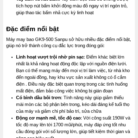
tích hợp nút bấm khởi động màu đỏ ngay vị trí ngón trỏ, 
giúp thao tác bấm nhả cực kỳ linh hoạt
Đặc điểm nổi bật
Máy may bao GK9-500 Sanpu sở hữu nhiều đặc điểm nổi bật, 
giúp nó trở thành công cụ đắc lực trong đóng gói:
Linh hoạt vượt trội nhờ pin sạc
: Điểm khác biệt lớn 
nhất là khả năng hoạt động độc lập với nguồn điện lưới. 
Bạn có thể mang máy đến mọi vị trí làm việc, từ nhà kho 
đến ngoài đồng, hay khu vực sản xuất không có ổ cắm 
điện . Điều này đặc biệt quan trọng trong các tình huống 
mất điện, đảm bảo công việc không bị gián đoạn
Có bình dầu bôi trơn
: Tính năng này giúp giảm thiểu 
mài mòn các bộ phận bên trong, kéo dài đáng kể tuổi thọ 
của máy và giảm chi phí bảo trì, sửa chữa
Động cơ mạnh mẽ, tốc độ cao
: Với công suất 190W và 
tốc độ may lên tới 1700 mũi/phút, máy đáp ứng tốt nhu 
cầu đóng gói với số lượng lớn, giúp tiết kiệm thời gian và 