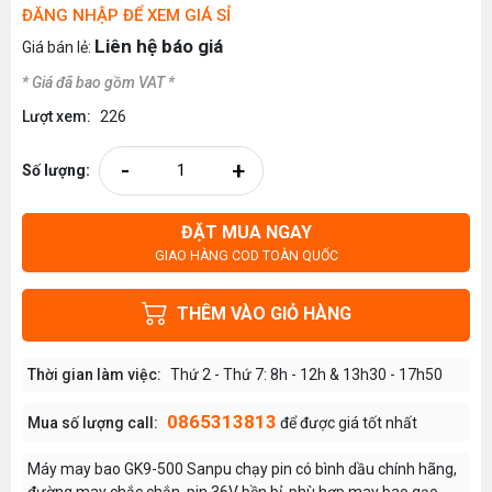
ĐĂNG NHẬP ĐỂ XEM GIÁ SỈ
Liên hệ báo giá
Giá bán lẻ:
* Giá đã bao gồm VAT *
Lượt xem:
226
-
+
Số lượng:
ĐẶT MUA NGAY
GIAO HÀNG COD TOÀN QUỐC
THÊM VÀO GIỎ HÀNG
Thời gian làm việc:
Thứ 2 - Thứ 7: 8h - 12h & 13h30 - 17h50
0865313813
Mua số lượng call:
để được giá tốt nhất
Máy may bao GK9-500 Sanpu chạy pin có bình dầu chính hãng,
đường may chắc chắn, pin 36V bền bỉ, phù hợp may bao gạo,