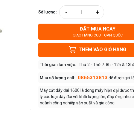
-
+
Số lượng:
ĐẶT MUA NGAY
GIAO HÀNG COD TOÀN QUỐC
THÊM VÀO GIỎ HÀNG
Thời gian làm việc:
Thứ 2 - Thứ 7: 8h - 12h & 13h
0865313813
Mua số lượng call:
để được giá t
Máy cắt dây đai 1600 là dòng máy hiện đại được thi
lý các loại dây đai với khối lượng lớn, đáp ứng nhu 
ngành công nghiệp sản xuất và gia công.