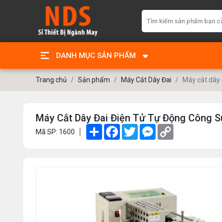
DANH MỤC SẢN PHẨM
Trang chủ
Sản phẩm
Máy Cắt Dây Đai
Máy cắt dây 
Máy Cắt Dây Đai Điện Tử Tự Động Công S
Share
Facebook
Twitter
Messenger
Copy
Mã SP: 1600
Link