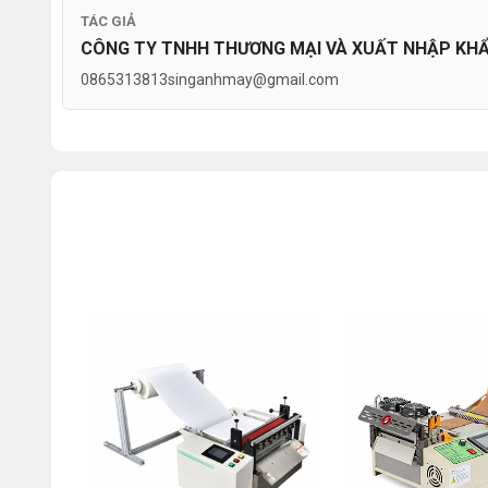
TÁC GIẢ
CÔNG TY TNHH THƯƠNG MẠI VÀ XUẤT NHẬP KHẨU
0865313813
singanhmay@gmail.com