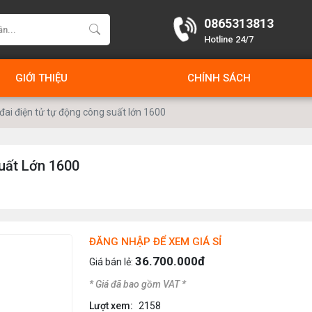
0865313813
Hotline 24/7
GIỚI THIỆU
CHÍNH SÁCH
đai điện tử tự động công suất lớn 1600
uất Lớn 1600
ĐĂNG NHẬP ĐỂ XEM GIÁ SỈ
36.700.000đ
Giá bán lẻ:
* Giá đã bao gồm VAT *
Lượt xem:
2158