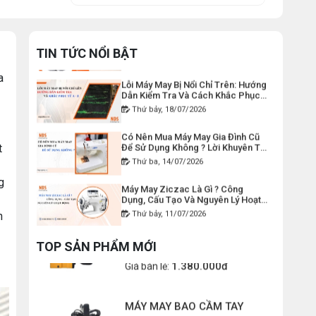
DÂY ĐIỆN MÁY CẮT VẢI CẦM
Máy Viền Ống Là Gì ? Có Nên Đầu
TAY YJ-65
Tư Cho Xưởng May Không ?
Đăng nhập để xem giá sỉ
Thứ tư, 22/07/2026
TIN TỨC NỔI BẬT
120.000đ
Giá bán lẻ:
Lỗi Máy May Bị Nổi Chỉ Trên: Hướng
a
Dẫn Kiểm Tra Và Cách Khắc Phục
Từ A-Z
MÁY MAY BAO CẦM TAY CHẠY
Thứ bảy, 18/07/2026
PIN GK9-520
Có Nên Mua Máy May Gia Đình Cũ
Đăng nhập để xem giá sỉ
Để Sử Dụng Không ? Lời Khuyên Từ
t
Chuyên Gia
2.400.000đ
Giá bán lẻ:
Thứ ba, 14/07/2026
Máy May Ziczac Là Gì ? Công
g
Dụng, Cấu Tạo Và Nguyên Lý Hoạt
MÁY MAY BAO CẦM TAY GK9-
Động
Thứ bảy, 11/07/2026
500 KHÔNG BÌNH DẦU
n
Đăng nhập để xem giá sỉ
Hướng Dẫn Cách Vệ Sinh Bàn Ủi
Hơi Nước Đúng Kỹ Thuật
1.380.000đ
Giá bán lẻ:
TOP SẢN PHẨM MỚI
Thứ ba, 07/07/2026
MÁY MAY BAO CẦM TAY
Máy Trải Vải Công Nghiệp: Giải
Pháp Tự Động Hóa Giúp Xưởng
CHEERING GK26-2A
May Tăng Năng Suất
Thứ bảy, 04/07/2026