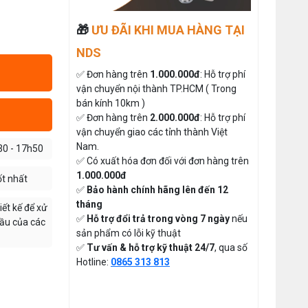
Thứ tư, 20/11/2024
Giá bán lẻ:
Máy May Bao Cầm Tay Chính Hãng
🎁
ƯU ĐÃI KHI MUA HÀNG TẠI
– Giá Rẻ, Bền, Dễ Sử Dụng (Top 3
Nên Mua)
NDS
MÁY CẮT DẢI ĐAI ĐIỆN TỬ TỰ
Thứ tư, 20/11/2024
ĐỘNG
✅ Đơn hàng trên
1.000.000đ
: Hỗ trợ phí
Cung cấp hóa chất công nghiệp
Đăng nhập để xem giá sỉ
vận chuyển nội thành TP.HCM ( Trong
cho doanh nghiệp của bạn
Giá bán lẻ:
bán kính 10km )
Thứ năm, 24/10/2024
✅ Đơn hàng trên
2.000.000đ
: Hỗ trợ phí
Tổ Hợp May Nhỏ Mua Linh Kiện
vận chuyển giao các tỉnh thành Việt
Ngành May Ở Đâu Giá Rẻ Chất
ĐÁ MÀI MÁY CẮT VẢI CẦM
Nam.
30 - 17h50
Lượng Uy Tín
Thứ bảy, 08/08/2026
TAY ĐĨA DAO 65
✅ Có xuất hóa đơn đối với đơn hàng trên
1.000.000đ
Đăng nhập để xem giá sỉ
ốt nhất
Hướng Dẫn Cách Sử Dụng Máy May
✅
Bảo hành chính hãng lên đến 12
Gia Đình Từ A-Z Cho Người Mới
49.000đ
Giá bán lẻ:
tháng
Thứ ba, 04/08/2026
ết kế để xử
✅
Hỗ trợ đổi trả trong vòng 7 ngày
nếu
cầu của các
THAN MÁY CẮT VẢI CẦM TAY
Tổ Hợp May Nhỏ Thì Nên Chọn Máy
sản phẩm có lỗi kỹ thuật
Cắt Vải Cầm Tay Không ? Phân Tích
YJ-65 ( 1 CẶP )
✅
Tư vấn & hỗ trợ kỹ thuật 24/7
, qua số
Chi Phí Và Hiệu Quả
Thứ bảy, 01/08/2026
Hotline:
0865 313 813
Đăng nhập để xem giá sỉ
50.000đ
Giá bán lẻ:
Hướng Dẫn Điều Chỉnh Chỉ May Cho
Máy May Gia Đình Đúng Kỹ Thuật
Thứ hai, 27/07/2026