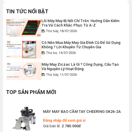
Xưởng May Không ?
Đăng nhập để xem giá sỉ
Thứ tư, 22/07/2026
TIN TỨC NỔI BẬT
Giá bán lẻ:
120.000đ
Lỗi Máy May Bị Nổi Chỉ Trên: Hướng Dẫn Kiểm
Tra Và Cách Khắc Phục Từ A-Z
Thứ bảy, 18/07/2026
MÁY MAY BAO CẦM TAY CHẠY PIN GK9-520
Có Nên Mua Máy May Gia Đình Cũ Để Sử Dụng
Đăng nhập để xem giá sỉ
Không ? Lời Khuyên Từ Chuyên Gia
Giá bán lẻ:
2.400.000đ
Thứ ba, 14/07/2026
Máy May Ziczac Là Gì ? Công Dụng, Cấu Tạo
Và Nguyên Lý Hoạt Động
MÁY MAY BAO CẦM TAY GK9-500 KHÔNG BÌNH
Thứ bảy, 11/07/2026
DẦU
Đăng nhập để xem giá sỉ
Hướng Dẫn Cách Vệ Sinh Bàn Ủi Hơi Nước
Đúng Kỹ Thuật
Giá bán lẻ:
1.380.000đ
TOP SẢN PHẨM MỚI
Thứ ba, 07/07/2026
Máy Trải Vải Công Nghiệp: Giải Pháp Tự Động
MÁY MAY BAO CẦM TAY CHEERING GK26-2A
Hóa Giúp Xưởng May Tăng Năng Suất
Thứ bảy, 04/07/2026
Đăng nhập để xem giá sỉ
Giá bán lẻ:
2.780.000đ
Top 5 Máy May Gia Đình Đáng Mua Nhất Hiện