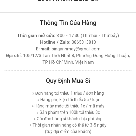
Giá bán lẻ:
2.780.000đ
Hướng Dẫn Thay Lưỡi Dao Máy Cắt Vải Đứng
Hiệu Quả Đúng Cách
Thứ bảy, 03/01/2026
MÁY CẮT VẢI TAY CẦM LEJIANG YJ-125 CÔNG
Thông Tin Cửa Hàng
SUẤT 350 W
So Sánh Máy Cắt Vải Dùng Điện Và Dùng Pin -
Thời gian mở cửa:
8:00 - 17:30 (Thứ hai - Thứ bảy)
Nên chọn Loại Nào ?
Đăng nhập để xem giá sỉ
Hotline / Zalo:
0865313813
Giá bán lẻ:
2.400.000đ
Thứ ba, 30/12/2025
E-mail:
singanhmay@gmail.com
Máy Cắt Chỉ Thừa Là Gì? Cấu Tạo Và Nguyên Lý
Địa chỉ:
105/12/3 Tân Thới Nhất 8, Phường Đông Hưng Thuận,
Hoạt Động
MÁY CẮT VẢI TAY CẦM CHẠY PIN CHEERING
TP Hồ Chí Minh, Việt Nam
Thứ tư, 24/12/2025
RCS-125B 5 TỐC ĐỘ CẮT VẢI
Đăng nhập để xem giá sỉ
Top 3 Địa Chỉ Cung Cấp Máy Cắt Vải Uy Tín
Quy Định Mua Sỉ
Nhất Thị Trường Hiện Nay
Giá bán lẻ:
3.200.000đ
Thứ bảy, 20/12/2025
» Đơn hàng tối thiểu 1 triệu / đơn hàng
Bí Quyết Bảo Dưỡng Máy Cắt Vải Đúng Cách
» Hàng phụ kiện tối thiểu 5c / loại
MÁY CẮT VẢI ĐẦU BÀN SIPUBA 108D (NGUYÊN
Hiệu Quả
BỘ)
» Hàng máy móc tối thiểu 1c / mã máy
Thứ ba, 16/12/2025
» Sản phẩm trên 100k tối thiểu 3c
Đăng nhập để xem giá sỉ
» Gửi đơn hàng sỉ khách chịu phí ship
Giá bán lẻ:
3.850.000đ
Tiêu Chí Lựa Chọn Máy Cắt Vải Cầm Tay Chất
» Thời gian nhận hàng có thể từ 3-5 ngày
Lượng Phù Hợp
(tuỳ địa điểm của khách)
Thứ tư, 10/12/2025