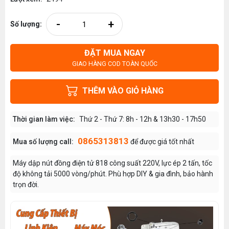
-
+
Số lượng:
ĐẶT MUA NGAY
GIAO HÀNG COD TOÀN QUỐC
THÊM VÀO GIỎ HÀNG
Thời gian làm việc:
Thứ 2 - Thứ 7: 8h - 12h & 13h30 - 17h50
0865313813
Mua số lượng call:
để được giá tốt nhất
Máy dập nút đồng điện tử 818 công suất 220V, lực ép 2 tấn, tốc
độ không tải 5000 vòng/phút. Phù hợp DIY & gia đình, bảo hành
trọn đời.