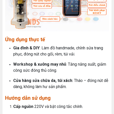
Ứng dụng thực tế
Gia đình & DIY
: Làm đồ handmade, chỉnh sửa trang
phục, đóng nút cho gối, rèm, túi vải.
MÁY MAY BAO CẦM TAY TRỤ ĐỨNG 2 KIM
Workshop & xưởng may nhỏ
: Tăng năng suất, giảm
Đăng nhập để xem giá sỉ
công sức đóng thủ công.
Giá bán lẻ:
Cửa hàng sửa chữa da, túi xách
: Tháo – đóng nút dễ
dàng, không làm hư sản phẩm.
MÁY QUẤN DÂY ĐAI TỰ ĐỘNG
Máy May Bao Cầm Tay: Chọn Máy Chạy Pin Hay
Hướng dẫn sử dụng
Chạy Điện Tốt Hơn? So Sánh Chi Tiết 2025
Đăng nhập để xem giá sỉ
Thứ tư, 20/11/2024
Cấp nguồn
220V và bật công tắc chính.
Giá bán lẻ: