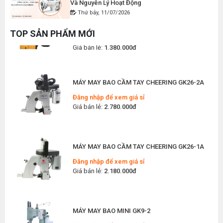
MÁY MAY BAO CẦM TAY GK9-500 KHÔNG BÌNH
Thứ bảy, 11/07/2026
DẦU
Hướng Dẫn Cách Vệ Sinh Bàn Ủi Hơi Nước
Đăng nhập để xem giá sỉ
TOP SẢN PHẨM MỚI
Đúng Kỹ Thuật
Giá bán lẻ:
1.380.000đ
Thứ ba, 07/07/2026
Máy Trải Vải Công Nghiệp: Giải Pháp Tự Động
Hóa Giúp Xưởng May Tăng Năng Suất
MÁY MAY BAO CẦM TAY CHEERING GK26-2A
Thứ bảy, 04/07/2026
Đăng nhập để xem giá sỉ
Giá bán lẻ:
2.780.000đ
Top 5 Máy May Gia Đình Đáng Mua Nhất Hiện
Nay 2026
Thứ tư, 01/07/2026
MÁY MAY BAO CẦM TAY CHEERING GK26-1A
Máy Sang Chỉ Là Gì? Công Dụng, Cấu Tạo Và
Nguyên Lý Hoạt Động Chi Tiết
Đăng nhập để xem giá sỉ
Thứ bảy, 27/06/2026
Giá bán lẻ:
2.180.000đ
Hướng Dẫn Cách Sửa Bàn Ủi Hơi Nước Tại Nhà
Chi Tiết
Thứ tư, 24/06/2026
MÁY MAY BAO MINI GK9-2
Máy Khoan Lấy Dấu Vải Là Gì? Hướng Dẫn Chọn
Đăng nhập để xem giá sỉ
Mua Cho Xưởng May Hiệu Quả
Giá bán lẻ:
1.100.000đ