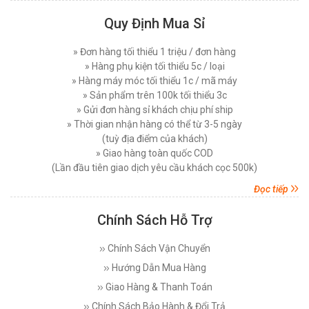
Máy Cắt Vải Viền Là Gì? Lợi Ích Và Ứng Dụng
Trong Ngành May Hiện Nay
MÁY CẮT VẢI ĐỨNG DAYANG CDZ-103 08 INCH
Quy Định Mua Sỉ
Thứ tư, 26/11/2025
750W
» Đơn hàng tối thiểu 1 triệu / đơn hàng
Nên Chọn Máy Cắt Vải Cầm Tay Hay Máy Cắt
Đăng nhập để xem giá sỉ
Vải Đứng
» Hàng phụ kiện tối thiểu 5c / loại
Giá bán lẻ:
7.450.000đ
Thứ năm, 20/11/2025
» Hàng máy móc tối thiểu 1c / mã máy
» Sản phẩm trên 100k tối thiểu 3c
Các Lỗi Phổ Biến Khi Sử Dụng Máy Cắt Vải
MÁY CẮT VẢI ĐỨNG PHILPS 08 INCH, CÔNG
» Gửi đơn hàng sỉ khách chịu phí ship
Đứng Và Cách Khắc Phục
SUẤT 1600W
» Thời gian nhận hàng có thể từ 3-5 ngày
Thứ bảy, 15/11/2025
(tuỳ địa điểm của khách)
Đăng nhập để xem giá sỉ
» Giao hàng toàn quốc COD
Top 5 Loại Máy Cắt Vải Cầm Tay Tốt Nhất Hiện
Giá bán lẻ:
10.750.000đ
Nay - Nên Mua Loại Nào ?
(Lần đầu tiên giao dịch yêu cầu khách cọc 500k)
Thứ ba, 11/11/2025
Đọc tiếp
MÁY CẮT VẢI ĐỨNG EASTMAN 627X 08 INCH (
Máy Cắt Vải Đầu Bàn Là Gì? Top 5 Điều Cần Biết
750 W )
Trước Khi Mua Và Sử Dụng
Chính Sách Hỗ Trợ
Thứ bảy, 08/11/2025
Đăng nhập để xem giá sỉ
Giá bán lẻ:
17.800.000đ
Chính Sách Vận Chuyển
Máy Cắt Dây Đai Tự Động Là Gì? Cách Vận
Hành Và Lợi Ích
Hướng Dẫn Mua Hàng
Thứ bảy, 25/10/2025
Giao Hàng & Thanh Toán
MÁY CẮT VẢI ĐỨNG DAYANG CDZ-103 10 INCH
750W
So Sánh Máy Khâu Bao Cầm Tay Dùng Điện Và
Chính Sách Bảo Hành & Đổi Trả