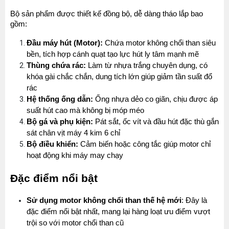
Bộ sản phẩm được thiết kế đồng bộ, dễ dàng tháo lắp bao 
gồm:
Đầu máy hút (Motor):
 Chứa motor không chổi than siêu 
bền, tích hợp cánh quạt tạo lực hút ly tâm mạnh mẽ
Thùng chứa rác:
 Làm từ nhựa trắng chuyên dụng, có 
khóa gài chắc chắn, dung tích lớn giúp giảm tần suất đổ 
rác
Hệ thống ống dẫn:
 Ống nhựa dẻo co giãn, chịu được áp 
suất hút cao mà không bị móp méo
Bộ gá và phụ kiện:
 Pát sắt, ốc vít và đầu hút đặc thù gắn 
sát chân vịt máy 4 kim 6 chỉ
Bộ điều khiển:
 Cảm biến hoặc công tắc giúp motor chỉ 
hoạt động khi máy may chạy
Đặc điểm nổi bật
Sử dụng motor không chổi than thế hệ mới
: Đây là 
đặc điểm nổi bật nhất, mang lại hàng loạt ưu điểm vượt 
trội so với motor chổi than cũ 