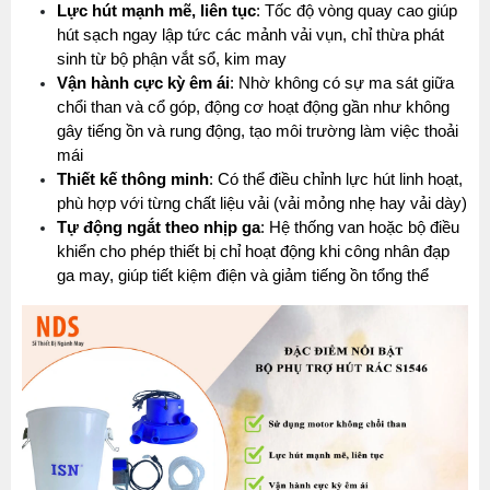
Lực hút mạnh mẽ, liên tục
: Tốc độ vòng quay cao giúp 
hút sạch ngay lập tức các mảnh vải vụn, chỉ thừa phát 
sinh từ bộ phận vắt sổ, kim may
Vận hành cực kỳ êm ái
: Nhờ không có sự ma sát giữa 
chổi than và cổ góp, động cơ hoạt động gần như không 
gây tiếng ồn và rung động, tạo môi trường làm việc thoải 
mái
Thiết kế thông minh
: Có thể điều chỉnh lực hút linh hoạt, 
phù hợp với từng chất liệu vải (vải mỏng nhẹ hay vải dày)
Tự động ngắt theo nhịp ga
: Hệ thống van hoặc bộ điều 
khiển cho phép thiết bị chỉ hoạt động khi công nhân đạp 
ga may, giúp tiết kiệm điện và giảm tiếng ồn tổng thể