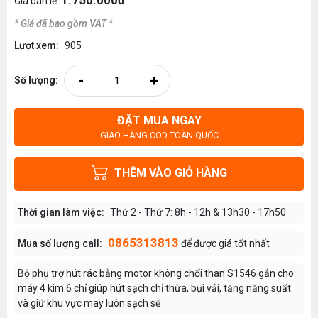
1.750.000đ
Giá bán lẻ:
* Giá đã bao gồm VAT *
Lượt xem:
905
-
+
Số lượng:
ĐẶT MUA NGAY
GIAO HÀNG COD TOÀN QUỐC
THÊM VÀO GIỎ HÀNG
Thời gian làm việc:
Thứ 2 - Thứ 7: 8h - 12h & 13h30 - 17h50
0865313813
Mua số lượng call:
để được giá tốt nhất
Bộ phụ trợ hút rác bằng motor không chổi than S1546 gắn cho
máy 4 kim 6 chỉ giúp hút sạch chỉ thừa, bụi vải, tăng năng suất
và giữ khu vực may luôn sạch sẽ