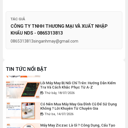
Thứ ba, 04/08/2026
Tổ Hợp May Nhỏ Thì Nên Chọn Máy Cắt Vải
TÁC GIẢ
Cầm Tay Không ? Phân Tích Chi Phí Và Hiệu
THAN MÁY CẮT VẢI CẦM TAY YJ-65 ( 1 CẶP )
Quả
CÔNG TY TNHH THƯƠNG MẠI VÀ XUẤT NHẬP
Thứ bảy, 01/08/2026
Đăng nhập để xem giá sỉ
KHẨU NDS - 0865313813
Giá bán lẻ:
50.000đ
Hướng Dẫn Điều Chỉnh Chỉ May Cho Máy May
0865313813
singanhmay@gmail.com
Gia Đình Đúng Kỹ Thuật
Thứ hai, 27/07/2026
DÂY ĐIỆN MÁY CẮT VẢI CẦM TAY YJ-65
Máy Viền Ống Là Gì ? Có Nên Đầu Tư Cho
Xưởng May Không ?
Đăng nhập để xem giá sỉ
TIN TỨC NỔI BẬT
Thứ tư, 22/07/2026
Giá bán lẻ:
120.000đ
Lỗi Máy May Bị Nổi Chỉ Trên: Hướng Dẫn Kiểm
Tra Và Cách Khắc Phục Từ A-Z
Thứ bảy, 18/07/2026
MÁY MAY BAO CẦM TAY CHẠY PIN GK9-520
Có Nên Mua Máy May Gia Đình Cũ Để Sử Dụng
Đăng nhập để xem giá sỉ
Không ? Lời Khuyên Từ Chuyên Gia
Giá bán lẻ:
2.400.000đ
Thứ ba, 14/07/2026
Máy May Ziczac Là Gì ? Công Dụng, Cấu Tạo
Và Nguyên Lý Hoạt Động