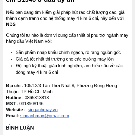
MÁY MAY BAO CẦM TAY TRỤ ĐỨNG 2 KIM
Đăng nhập để xem giá sỉ
Nếu bạn đang tìm kiếm giải pháp hút rác chất lượng cao, giá 
Giá bán lẻ:
thành cạnh tranh cho hệ thống máy 4 kim 6 chỉ, hãy đến với 
NDS
Chúng tôi tự hào là đơn vị cung cấp thiết bị phụ trợ ngành may 
MÁY QUẤN DÂY ĐAI TỰ ĐỘNG
Máy May Bao Cầm Tay: Chọn Máy Chạy Pin Hay
hàng đầu Việt Nam với:
Chạy Điện Tốt Hơn? So Sánh Chi Tiết 2025
Đăng nhập để xem giá sỉ
Thứ tư, 20/11/2024
Sản phẩm nhập khẩu chính ngạch, rõ ràng nguồn gốc
Giá bán lẻ:
Giá cả tốt nhất thị trường cho các xưởng may lớn
Máy May Bao Cầm Tay Chính Hãng – Giá Rẻ,
Đội ngũ kỹ thuật giàu kinh nghiệm, am hiểu sâu về các 
Bền, Dễ Sử Dụng (Top 3 Nên Mua)
dòng máy 4 kim 6 chỉ
Thứ tư, 20/11/2024
MÁY CẮT DẢI ĐAI ĐIỆN TỬ TỰ ĐỘNG
Cung cấp hóa chất công nghiệp cho doanh
Địa chỉ
 : 105/12/3 Tân Thới Nhất 8, Phường Đông Hưng 
Đăng nhập để xem giá sỉ
nghiệp của bạn
Thuận, TP Hồ Chí Minh
Giá bán lẻ:
Thứ năm, 24/10/2024
Hotline
 : 0865313813
MST 
: 0318908146
Tổ Hợp May Nhỏ Mua Linh Kiện Ngành May Ở
Website
 :  
singanhmay.vn
Đâu Giá Rẻ Chất Lượng Uy Tín
Email
: 
singanhmay@gmail.com
ĐÁ MÀI MÁY CẮT VẢI CẦM TAY ĐĨA DAO 65
Thứ bảy, 08/08/2026
BÌNH LUẬN
Đăng nhập để xem giá sỉ
Hướng Dẫn Cách Sử Dụng Máy May Gia Đình
Giá bán lẻ:
49.000đ
Từ A-Z Cho Người Mới