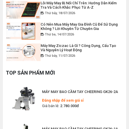
Lỗi Máy May Bị Nổi Chỉ Trên: Hướng Dẫn Kiểm
Tra Và Cách Khắc Phục Từ A-Z
Thứ bảy, 18/07/2026
MÁY MAY BAO CẦM TAY CHẠY PIN GK9-520
Có Nên Mua Máy May Gia Đình Cũ Để Sử Dụng
Đăng nhập để xem giá sỉ
Không ? Lời Khuyên Từ Chuyên Gia
Giá bán lẻ:
2.400.000đ
Thứ ba, 14/07/2026
Máy May Ziczac Là Gì ? Công Dụng, Cấu Tạo
Và Nguyên Lý Hoạt Động
MÁY MAY BAO CẦM TAY GK9-500 KHÔNG BÌNH
Thứ bảy, 11/07/2026
DẦU
Đăng nhập để xem giá sỉ
Hướng Dẫn Cách Vệ Sinh Bàn Ủi Hơi Nước
Đúng Kỹ Thuật
Giá bán lẻ:
1.380.000đ
TOP SẢN PHẨM MỚI
Thứ ba, 07/07/2026
Máy Trải Vải Công Nghiệp: Giải Pháp Tự Động
MÁY MAY BAO CẦM TAY CHEERING GK26-2A
Hóa Giúp Xưởng May Tăng Năng Suất
Thứ bảy, 04/07/2026
Đăng nhập để xem giá sỉ
Giá bán lẻ:
2.780.000đ
Top 5 Máy May Gia Đình Đáng Mua Nhất Hiện
Nay 2026
Thứ tư, 01/07/2026
MÁY MAY BAO CẦM TAY CHEERING GK26-1A