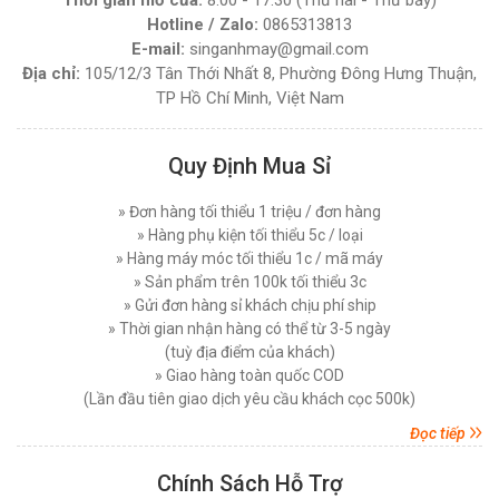
Thời gian mở cửa:
8:00 - 17:30 (Thứ hai - Thứ bảy)
Giá bán lẻ:
4.270.000đ
Hotline / Zalo:
0865313813
Máy Cắt Vải Đứng Loại Nào Tốt ? Top 7 Mẫu Cắt
E-mail:
singanhmay@gmail.com
Vải Đứng Phổ Biến Nhất Hiện Nay
Địa chỉ:
105/12/3 Tân Thới Nhất 8, Phường Đông Hưng Thuận,
Thứ tư, 03/12/2025
MÁY CẮT VẢI ĐẦU BÀN LEJIANG YJ-168D (
TP Hồ Chí Minh, Việt Nam
NGUYÊN BỘ )
Hướng Dẫn Sử Dụng Máy Cắt Vải Đầu Bàn Chi
Tiết Đúng Cách Hiệu Quả
Đăng nhập để xem giá sỉ
Quy Định Mua Sỉ
Giá bán lẻ:
7.450.000đ
Thứ bảy, 29/11/2025
Máy Cắt Vải Viền Là Gì? Lợi Ích Và Ứng Dụng
» Đơn hàng tối thiểu 1 triệu / đơn hàng
Trong Ngành May Hiện Nay
MÁY CẮT VẢI ĐỨNG DAYANG CDZ-103 08 INCH
» Hàng phụ kiện tối thiểu 5c / loại
Thứ tư, 26/11/2025
750W
» Hàng máy móc tối thiểu 1c / mã máy
» Sản phẩm trên 100k tối thiểu 3c
Đăng nhập để xem giá sỉ
Nên Chọn Máy Cắt Vải Cầm Tay Hay Máy Cắt
» Gửi đơn hàng sỉ khách chịu phí ship
Vải Đứng
Giá bán lẻ:
7.450.000đ
» Thời gian nhận hàng có thể từ 3-5 ngày
Thứ năm, 20/11/2025
(tuỳ địa điểm của khách)
Các Lỗi Phổ Biến Khi Sử Dụng Máy Cắt Vải
MÁY CẮT VẢI ĐỨNG PHILPS 08 INCH, CÔNG
» Giao hàng toàn quốc COD
Đứng Và Cách Khắc Phục
SUẤT 1600W
(Lần đầu tiên giao dịch yêu cầu khách cọc 500k)
Thứ bảy, 15/11/2025
Đăng nhập để xem giá sỉ
Đọc tiếp
Giá bán lẻ:
10.750.000đ
Top 5 Loại Máy Cắt Vải Cầm Tay Tốt Nhất Hiện
Nay - Nên Mua Loại Nào ?
Chính Sách Hỗ Trợ
Thứ ba, 11/11/2025