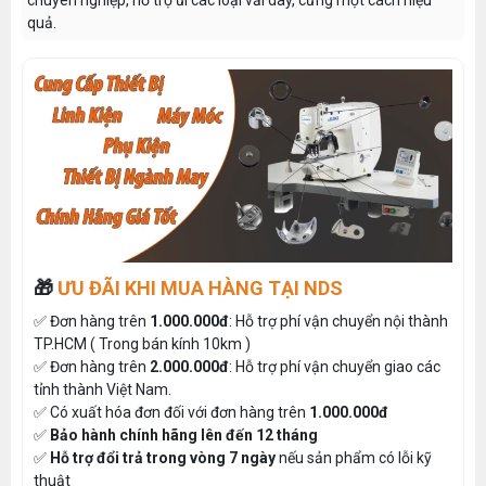
chuyên nghiệp, hỗ trợ ủi các loại vải dày, cứng một cách hiệu
quả.
🎁
ƯU ĐÃI KHI MUA HÀNG TẠI NDS
✅ Đơn hàng trên
1.000.000đ
: Hỗ trợ phí vận chuyển nội thành
TP.HCM ( Trong bán kính 10km )
✅ Đơn hàng trên
2.000.000đ
: Hỗ trợ phí vận chuyển giao các
tỉnh thành Việt Nam.
✅ Có xuất hóa đơn đối với đơn hàng trên
1.000.000đ
✅
Bảo hành chính hãng lên đến 12 tháng
✅
Hỗ trợ đổi trả trong vòng 7 ngày
nếu sản phẩm có lỗi kỹ
thuật