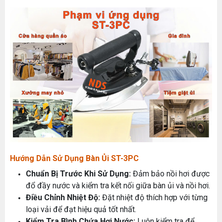
MÁY MAY BAO CẦM TAY TRỤ ĐỨNG 2 KIM
Đăng nhập để xem giá sỉ
Giá bán lẻ:
MÁY QUẤN DÂY ĐAI TỰ ĐỘNG
Hướng Dẫn Sử Dụng Bàn Ủi ST-3PC
Máy May Bao Cầm Tay: Chọn Máy Chạy Pin Hay
Chạy Điện Tốt Hơn? So Sánh Chi Tiết 2025
Đăng nhập để xem giá sỉ
Chuẩn Bị Trước Khi Sử Dụng:
Đảm bảo nồi hơi được
Thứ tư, 20/11/2024
Giá bán lẻ:
đổ đầy nước và kiểm tra kết nối giữa bàn ủi và nồi hơi.
Máy May Bao Cầm Tay Chính Hãng – Giá Rẻ,
Điều Chỉnh Nhiệt Độ:
Đặt nhiệt độ thích hợp với từng
Bền, Dễ Sử Dụng (Top 3 Nên Mua)
loại vải để đạt hiệu quả tốt nhất.
Thứ tư, 20/11/2024
MÁY CẮT DẢI ĐAI ĐIỆN TỬ TỰ ĐỘNG
Kiểm Tra Bình Chứa Hơi Nước:
Luôn kiểm tra để