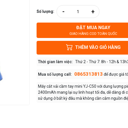
-
+
Số lượng:
ĐẶT MUA NGAY
GIAO HÀNG COD TOÀN QUỐC
THÊM VÀO GIỎ HÀNG
Thời gian làm việc:
Thứ 2 - Thứ 7: 8h - 12h & 13h
0865313813
Mua số lượng call:
để được giá t
Máy cắt vải cầm tay mini YJ-C50 với dung lượng pi
2400mAh mang lại sự linh hoạt tối đa, dễ dàng di 
sử dụng ở bất kỳ đâu mà không cần cắm nguồn điện