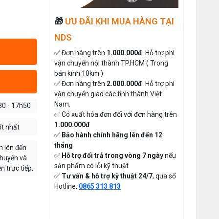
Thứ tư, 20/11/2024
Giá bán lẻ:
🎁
ƯU ĐÃI KHI MUA HÀNG TẠI
Máy May Bao Cầm Tay Chính Hãng
– Giá Rẻ, Bền, Dễ Sử Dụng (Top 3
Nên Mua)
NDS
Thứ tư, 20/11/2024
MÁY CẮT DẢI ĐAI ĐIỆN TỬ TỰ
ĐỘNG
✅ Đơn hàng trên
1.000.000đ
: Hỗ trợ phí
Cung cấp hóa chất công nghiệp
vận chuyển nội thành TP.HCM ( Trong
cho doanh nghiệp của bạn
Đăng nhập để xem giá sỉ
bán kính 10km )
Thứ năm, 24/10/2024
Giá bán lẻ:
✅ Đơn hàng trên
2.000.000đ
: Hỗ trợ phí
Hướng Dẫn Cách Sử Dụng Máy May
vận chuyển giao các tỉnh thành Việt
Gia Đình Từ A-Z Cho Người Mới
Nam.
ĐÁ MÀI MÁY CẮT VẢI CẦM
30 - 17h50
Thứ ba, 04/08/2026
✅ Có xuất hóa đơn đối với đơn hàng trên
TAY ĐĨA DAO 65
1.000.000đ
ốt nhất
Tổ Hợp May Nhỏ Thì Nên Chọn Máy
Đăng nhập để xem giá sỉ
✅
Bảo hành chính hãng lên đến 12
Cắt Vải Cầm Tay Không ? Phân Tích
49.000đ
Giá bán lẻ:
Chi Phí Và Hiệu Quả
tháng
Thứ bảy, 01/08/2026
n lên đến
✅
Hỗ trợ đổi trả trong vòng 7 ngày
nếu
chuyển và
Hướng Dẫn Điều Chỉnh Chỉ May Cho
sản phẩm có lỗi kỹ thuật
 trực tiếp.
THAN MÁY CẮT VẢI CẦM TAY
Máy May Gia Đình Đúng Kỹ Thuật
✅
Tư vấn & hỗ trợ kỹ thuật 24/7
, qua số
YJ-65 ( 1 CẶP )
Thứ hai, 27/07/2026
Hotline:
0865 313 813
Đăng nhập để xem giá sỉ
Máy Viền Ống Là Gì ? Có Nên Đầu
50.000đ
Giá bán lẻ:
Tư Cho Xưởng May Không ?
Thứ tư, 22/07/2026