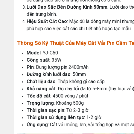
Lưỡi Dao Sắc Bén Đường Kính 50mm
: Lưỡi dao t
đến trung bình.
Hiệu Suất Cắt Cao
: Mặc dù là dòng máy mini nhưn
phù hợp cho việc cắt các chi tiết nhỏ hoặc tạo mẫu.
Thông Số Kỹ Thuật Của Máy Cắt Vải Pin Cầm Ta
Model
: YJ-C50
Công suất
: 35W
Pin
: Dung lượng pin 2400mAh
Đường kính lưỡi dao
: 50mm
Chất liệu dao
: Thép không gỉ cao cấp
Khả năng cắt
: Độ dày tối đa từ 5-8mm (tùy loại vải
Tốc độ cắt
: 4500 vòng / phút
Trọng lượng
: Khoảng 500g
Thời gian sạc pin
: Từ 2-3 giờ
Thời gian sử dụng liên tục
: 1-2 giờ
Ứng dụng
: Cắt vải mỏng, len, vải tổng hợp và một s