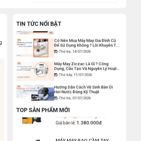
DÂY ĐIỆN MÁY CẮT VẢI CẦM
Lỗi Máy May Bị Nổi Chỉ Trên: Hướng
TAY YJ-65
Dẫn Kiểm Tra Và Cách Khắc Phục
Từ A-Z
Thứ bảy, 18/07/2026
TIN TỨC NỔI BẬT
Đăng nhập để xem giá sỉ
120.000đ
Giá bán lẻ:
Có Nên Mua Máy May Gia Đình Cũ
Để Sử Dụng Không ? Lời Khuyên Từ
g
Chuyên Gia
Thứ ba, 14/07/2026
MÁY MAY BAO CẦM TAY CHẠY
PIN GK9-520
Máy May Ziczac Là Gì ? Công
Dụng, Cấu Tạo Và Nguyên Lý Hoạt
Đăng nhập để xem giá sỉ
Động
Thứ bảy, 11/07/2026
2.400.000đ
Giá bán lẻ:
Hướng Dẫn Cách Vệ Sinh Bàn Ủi
Hơi Nước Đúng Kỹ Thuật
MÁY MAY BAO CẦM TAY GK9-
Thứ ba, 07/07/2026
500 KHÔNG BÌNH DẦU
Máy Trải Vải Công Nghiệp: Giải
Đăng nhập để xem giá sỉ
Pháp Tự Động Hóa Giúp Xưởng
TOP SẢN PHẨM MỚI
1.380.000đ
Giá bán lẻ:
May Tăng Năng Suất
Thứ bảy, 04/07/2026
Top 5 Máy May Gia Đình Đáng Mua
MÁY MAY BAO CẦM TAY
Nhất Hiện Nay 2026
CHEERING GK26-2A
Thứ tư, 01/07/2026