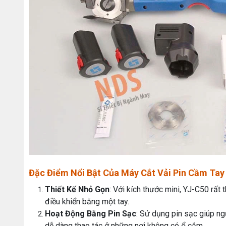
Đặc Điểm Nổi Bật Của Máy Cắt Vải Pin Cầm Tay
Thiết Kế Nhỏ Gọn
: Với kích thước mini, YJ-C50 rất
điều khiển bằng một tay.
Hoạt Động Bằng Pin Sạc
: Sử dụng pin sạc giúp ngư
dễ dàng thao tác ở những nơi không có ổ cắm.