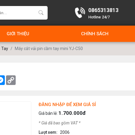
0865313813
Hotline 24/7
GIỚI THIỆU
CHÍNH SÁCH
 Tay
Máy cắt vải pin cầm tay mini YJ-C50
k
tter
Messenger
Copy
Link
ĐĂNG NHẬP ĐỂ XEM GIÁ SỈ
1.700.000đ
Giá bán lẻ:
* Giá đã bao gồm VAT *
Lượt xem:
2006