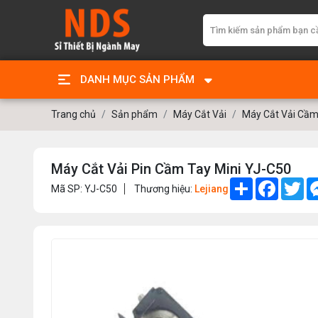
DANH MỤC SẢN PHẨM
Trang chủ
Sản phẩm
Máy Cắt Vải
Máy Cắt Vải Cầm
Máy Cắt Vải Pin Cầm Tay Mini YJ-C50
Share
Faceboo
Twi
Mã SP: YJ-C50
Thương hiệu:
Lejiang