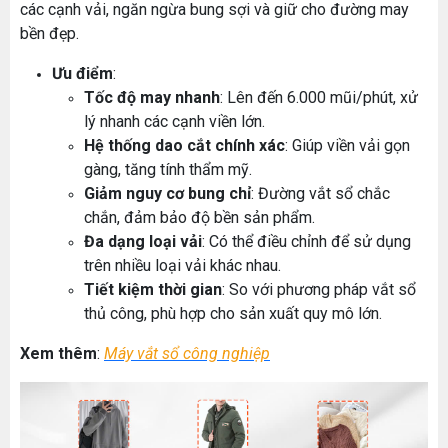
các cạnh vải, ngăn ngừa bung sợi và giữ cho đường may
bền đẹp.
Ưu điểm
:
Tốc độ may nhanh
: Lên đến 6.000 mũi/phút, xử
lý nhanh các cạnh viền lớn.
Hệ thống dao cắt chính xác
: Giúp viền vải gọn
gàng, tăng tính thẩm mỹ.
Giảm nguy cơ bung chỉ
: Đường vắt sổ chắc
chắn, đảm bảo độ bền sản phẩm.
Đa dạng loại vải
: Có thể điều chỉnh để sử dụng
trên nhiều loại vải khác nhau.
Tiết kiệm thời gian
: So với phương pháp vắt sổ
thủ công, phù hợp cho sản xuất quy mô lớn.
Xem thêm
:
Máy vắt sổ công nghiệp