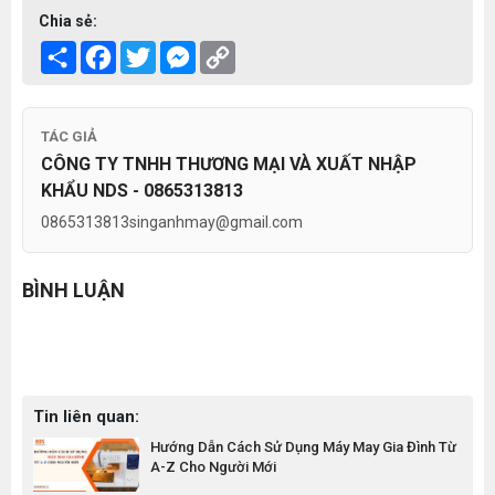
Chia sẻ:
Share
Facebook
Twitter
Messenger
Copy
Link
TÁC GIẢ
CÔNG TY TNHH THƯƠNG MẠI VÀ XUẤT NHẬP
KHẨU NDS - 0865313813
0865313813
singanhmay@gmail.com
BÌNH LUẬN
Tin liên quan:
Hướng Dẫn Cách Sử Dụng Máy May Gia Đình Từ
A-Z Cho Người Mới