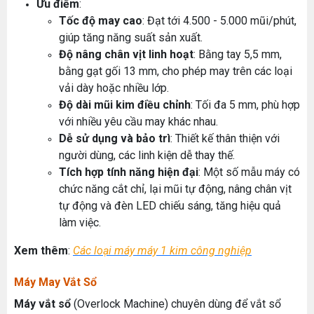
Ưu điểm
:
Tốc độ may cao
: Đạt tới 4.500 - 5.000 mũi/phút,
giúp tăng năng suất sản xuất.
Độ nâng chân vịt linh hoạt
: Bằng tay 5,5 mm,
bằng gạt gối 13 mm, cho phép may trên các loại
vải dày hoặc nhiều lớp.
Độ dài mũi kim điều chỉnh
: Tối đa 5 mm, phù hợp
với nhiều yêu cầu may khác nhau.
Dễ sử dụng và bảo trì
: Thiết kế thân thiện với
người dùng, các linh kiện dễ thay thế.
Tích hợp tính năng hiện đại
: Một số mẫu máy có
chức năng cắt chỉ, lại mũi tự động, nâng chân vịt
tự động và đèn LED chiếu sáng, tăng hiệu quả
làm việc.
Xem thêm
:
Các loại máy máy 1 kim công nghiệp
Máy May Vắt Sổ
Máy vắt sổ
(Overlock Machine) chuyên dùng để vắt sổ