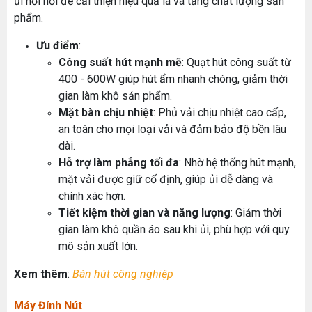
ủi nồi hơi để cải thiện hiệu quả là và tăng chất lượng sản
phẩm.
Ưu điểm
:
Công suất hút mạnh mẽ
: Quạt hút công suất từ
400 - 600W giúp hút ẩm nhanh chóng, giảm thời
gian làm khô sản phẩm.
Mặt bàn chịu nhiệt
: Phủ vải chịu nhiệt cao cấp,
an toàn cho mọi loại vải và đảm bảo độ bền lâu
dài.
Hỗ trợ làm phẳng tối đa
: Nhờ hệ thống hút mạnh,
mặt vải được giữ cố định, giúp ủi dễ dàng và
chính xác hơn.
Tiết kiệm thời gian và năng lượng
: Giảm thời
gian làm khô quần áo sau khi ủi, phù hợp với quy
mô sản xuất lớn.
Xem thêm
:
Bàn hút công nghiệp
Máy Đính Nút