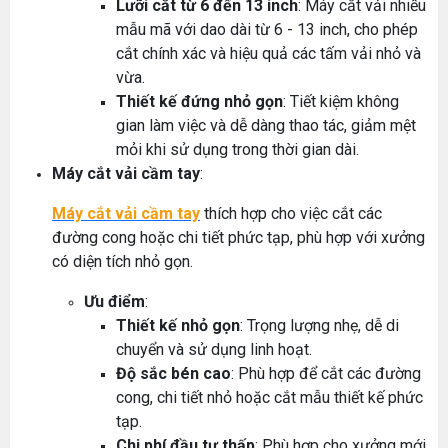
Lưỡi cắt từ 6 đến 13 inch
: Máy cắt vải nhiều
mẫu mã với dao dài từ 6 - 13 inch, cho phép
cắt chính xác và hiệu quả các tấm vải nhỏ và
vừa.
Thiết kế đứng nhỏ gọn
: Tiết kiệm không
gian làm việc và dễ dàng thao tác, giảm mệt
mỏi khi sử dụng trong thời gian dài.
Máy cắt vải cầm tay
:
Máy cắt vải cầm tay
thích hợp cho việc cắt các
đường cong hoặc chi tiết phức tạp, phù hợp với xưởng
có diện tích nhỏ gọn.
Ưu điểm
:
Thiết kế nhỏ gọn
: Trọng lượng nhẹ, dễ di
chuyển và sử dụng linh hoạt.
Độ sắc bén cao
: Phù hợp để cắt các đường
cong, chi tiết nhỏ hoặc cắt mẫu thiết kế phức
tạp.
Chi phí đầu tư thấp
: Phù hợp cho xưởng mới