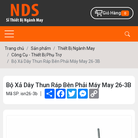
Giỏ Hàng
0
Trang chủ
Sản phẩm
Thiết Bị Ngành May
Công Cụ - Thiết Bị Phụ Trợ
Bộ Xả Dây Thun Ráp Bên Phải Máy May 26-3B
Bộ Xả Dây Thun Ráp Bên Phải Máy May 26-3B
Share
Facebook
Twitter
Messenger
Copy
Mã SP: isn26-3b
Link