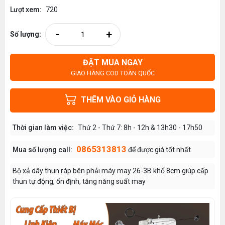
Lượt xem:
720
-
+
Số lượng:
ĐẶT MUA NGAY
GIAO HÀNG COD TOÀN QUỐC
THÊM VÀO GIỎ HÀNG
Thời gian làm việc:
Thứ 2 - Thứ 7: 8h - 12h & 13h30 - 17h50
0865313813
Mua số lượng call:
để được giá tốt nhất
Bộ xả dây thun ráp bên phải máy may 26-3B khổ 8cm giúp cấp
thun tự động, ổn định, tăng năng suất may