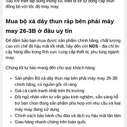
Sau khi thiết lập đúng thông số, thiết bị sẽ tự động cấp thun 
đồng bộ với tốc độ máy may
Mua bộ xả dây thun ráp bên phải máy 
may 26-3B ở đâu uy tín
Để đảm bảo bạn mua được sản phẩm chính hãng, chất lượng 
cao với chế độ hậu mãi tốt nhất, hãy đến với 
NDS 
- địa chỉ tin 
cậy hàng đầu trong lĩnh vực cung cấp thiết bị, phụ tùng ngành 
may.
MÁY MAY BAO CẦM TAY TRỤ ĐỨNG 2 KIM
Đăng nhập để xem giá sỉ
Chúng tôi tự hào mang đến cho quý khách hàng:
Giá bán lẻ:
Sản phẩm Bộ xả dây thun ráp bên phải máy may 26-3B 
chính hãng, có nguồn gốc rõ ràng 
Giá cả cạnh tranh nhất trên thị trường
MÁY QUẤN DÂY ĐAI TỰ ĐỘNG
Máy May Bao Cầm Tay: Chọn Máy Chạy Pin Hay
Đội ngũ nhân viên tư vấn giàu kinh nghiệm, sẵn sàng hỗ 
Chạy Điện Tốt Hơn? So Sánh Chi Tiết 2025
Đăng nhập để xem giá sỉ
trợ bạn chọn đúng sản phẩm phù hợp với nhu cầu và loại 
Thứ tư, 20/11/2024
Giá bán lẻ:
máy may đang sử dụng
Chính sách bảo hành chu đáo và dịch vụ hậu mãi tận tâm
Máy May Bao Cầm Tay Chính Hãng – Giá Rẻ,
Bền, Dễ Sử Dụng (Top 3 Nên Mua)
Giao hàng nhanh chóng trên toàn quốc
Thứ tư, 20/11/2024