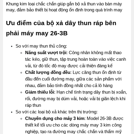
Khung kim loại chắc chắn giúp gắn bộ xả thun vào bàn máy 
may, đảm bảo thiết bị hoạt động ổn định trong quá trình may
Ưu điểm của bộ xả dây thun ráp bên 
phải máy may 26-3B
So với may thun thủ công:
Năng suất vượt trội
: Công nhân không mất thao 
tác kéo, giữ thun, tập trung hoàn toàn vào việc canh 
vải, từ đó tốc độ may được cải thiện đáng kể
Chất lượng đồng đều
: Lực căng thun ổn định từ 
đầu đến cuối đường may, giữa các sản phẩm với 
nhau, đảm bảo tính đồng nhất cho cả lô hàng
Giảm thiểu lỗi
: Hạn chế tình trạng dây thun bị xoắn, 
rối, đường may bị dúm vải, hoặc vải bị giãn lệch khi 
ráp thun
So với các loại bộ xả khác trên thị trường:
Chuyên dụng cho máy 3 kim
: Model 26-3B được 
thiết kế tối ưu cho các dòng máy may 3 kim công 
nghiệp, tạo ra đường may chắc chắn và thẩm mỹ 