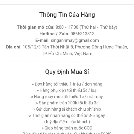
Vải Đứng Phổ Biến Nhất Hiện Nay
Đăng nhập để xem giá sỉ
Thứ tư, 03/12/2025
Giá bán lẻ:
4.270.000đ
Thông Tin Cửa Hàng
Hướng Dẫn Sử Dụng Máy Cắt Vải Đầu Bàn Chi
Tiết Đúng Cách Hiệu Quả
Thời gian mở cửa:
8:00 - 17:30 (Thứ hai - Thứ bảy)
Thứ bảy, 29/11/2025
MÁY CẮT VẢI ĐẦU BÀN LEJIANG YJ-168D (
Hotline / Zalo:
0865313813
NGUYÊN BỘ )
Máy Cắt Vải Viền Là Gì? Lợi Ích Và Ứng Dụng
E-mail:
singanhmay@gmail.com
Trong Ngành May Hiện Nay
Đăng nhập để xem giá sỉ
Địa chỉ:
105/12/3 Tân Thới Nhất 8, Phường Đông Hưng Thuận,
Giá bán lẻ:
7.450.000đ
Thứ tư, 26/11/2025
TP Hồ Chí Minh, Việt Nam
Nên Chọn Máy Cắt Vải Cầm Tay Hay Máy Cắt
Vải Đứng
MÁY CẮT VẢI ĐỨNG DAYANG CDZ-103 08 INCH
Quy Định Mua Sỉ
Thứ năm, 20/11/2025
750W
Đăng nhập để xem giá sỉ
Các Lỗi Phổ Biến Khi Sử Dụng Máy Cắt Vải
» Đơn hàng tối thiểu 1 triệu / đơn hàng
Đứng Và Cách Khắc Phục
Giá bán lẻ:
7.450.000đ
» Hàng phụ kiện tối thiểu 5c / loại
Thứ bảy, 15/11/2025
» Hàng máy móc tối thiểu 1c / mã máy
» Sản phẩm trên 100k tối thiểu 3c
Top 5 Loại Máy Cắt Vải Cầm Tay Tốt Nhất Hiện
MÁY CẮT VẢI ĐỨNG PHILPS 08 INCH, CÔNG
» Gửi đơn hàng sỉ khách chịu phí ship
Nay - Nên Mua Loại Nào ?
SUẤT 1600W
» Thời gian nhận hàng có thể từ 3-5 ngày
Thứ ba, 11/11/2025
(tuỳ địa điểm của khách)
Đăng nhập để xem giá sỉ
Giá bán lẻ:
10.750.000đ
Máy Cắt Vải Đầu Bàn Là Gì? Top 5 Điều Cần Biết
» Giao hàng toàn quốc COD
Trước Khi Mua Và Sử Dụng