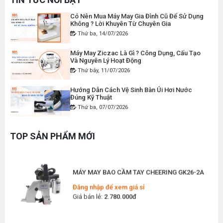
Giá bán lẻ:
120.000đ
Có Nên Mua Máy May Gia Đình Cũ Để Sử Dụng
Không ? Lời Khuyên Từ Chuyên Gia
Thứ ba, 14/07/2026
MÁY MAY BAO CẦM TAY CHẠY PIN GK9-520
Máy May Ziczac Là Gì ? Công Dụng, Cấu Tạo
Đăng nhập để xem giá sỉ
Và Nguyên Lý Hoạt Động
Giá bán lẻ:
2.400.000đ
Thứ bảy, 11/07/2026
Hướng Dẫn Cách Vệ Sinh Bàn Ủi Hơi Nước
Đúng Kỹ Thuật
MÁY MAY BAO CẦM TAY GK9-500 KHÔNG BÌNH
Thứ ba, 07/07/2026
DẦU
Đăng nhập để xem giá sỉ
Máy Trải Vải Công Nghiệp: Giải Pháp Tự Động
Hóa Giúp Xưởng May Tăng Năng Suất
Giá bán lẻ:
1.380.000đ
TOP SẢN PHẨM MỚI
Thứ bảy, 04/07/2026
Top 5 Máy May Gia Đình Đáng Mua Nhất Hiện
MÁY MAY BAO CẦM TAY CHEERING GK26-2A
Nay 2026
Thứ tư, 01/07/2026
Đăng nhập để xem giá sỉ
Giá bán lẻ:
2.780.000đ
Máy Sang Chỉ Là Gì? Công Dụng, Cấu Tạo Và
Nguyên Lý Hoạt Động Chi Tiết
Thứ bảy, 27/06/2026