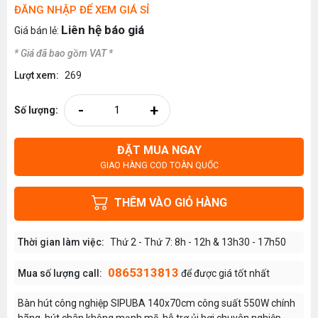
ĐĂNG NHẬP ĐỂ XEM GIÁ SỈ
Liên hệ báo giá
Giá bán lẻ:
* Giá đã bao gồm VAT *
Lượt xem:
269
-
+
Số lượng:
ĐẶT MUA NGAY
GIAO HÀNG COD TOÀN QUỐC
THÊM VÀO GIỎ HÀNG
Thời gian làm việc:
Thứ 2 - Thứ 7: 8h - 12h & 13h30 - 17h50
0865313813
Mua số lượng call:
để được giá tốt nhất
Bàn hút công nghiệp SIPUBA 140x70cm công suất 550W chính
hãng, hút chân không mạnh mẽ, hỗ trợ ủi hơi chuyên nghiệp,