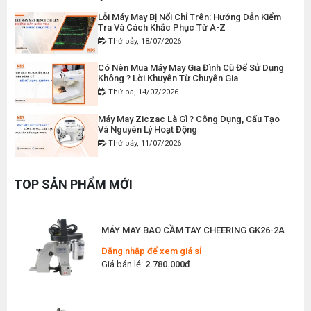
Lỗi Máy May Bị Nổi Chỉ Trên: Hướng Dẫn Kiểm
Tra Và Cách Khắc Phục Từ A-Z
Thứ bảy, 18/07/2026
MÁY MAY BAO CẦM TAY CHẠY PIN GK9-520
Có Nên Mua Máy May Gia Đình Cũ Để Sử Dụng
Đăng nhập để xem giá sỉ
Không ? Lời Khuyên Từ Chuyên Gia
Giá bán lẻ:
2.400.000đ
Thứ ba, 14/07/2026
Máy May Ziczac Là Gì ? Công Dụng, Cấu Tạo
Và Nguyên Lý Hoạt Động
MÁY MAY BAO CẦM TAY GK9-500 KHÔNG BÌNH
Thứ bảy, 11/07/2026
DẦU
Đăng nhập để xem giá sỉ
Hướng Dẫn Cách Vệ Sinh Bàn Ủi Hơi Nước
Đúng Kỹ Thuật
Giá bán lẻ:
1.380.000đ
TOP SẢN PHẨM MỚI
Thứ ba, 07/07/2026
Máy Trải Vải Công Nghiệp: Giải Pháp Tự Động
MÁY MAY BAO CẦM TAY CHEERING GK26-2A
Hóa Giúp Xưởng May Tăng Năng Suất
Thứ bảy, 04/07/2026
Đăng nhập để xem giá sỉ
Giá bán lẻ:
2.780.000đ
Top 5 Máy May Gia Đình Đáng Mua Nhất Hiện
Nay 2026
Thứ tư, 01/07/2026