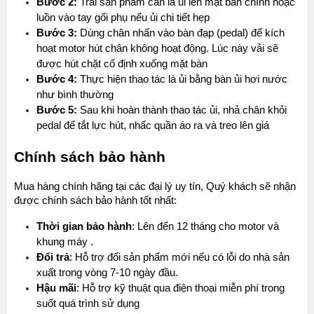
Bước 2:
 Trải sản phẩm cần là ủi lên mặt bàn chính hoặc 
luồn vào tay gối phụ nếu ủi chi tiết hẹp
Bước 3:
 Dùng chân nhấn vào bàn đạp (pedal) để kích 
hoạt motor hút chân không hoạt động. Lúc này vải sẽ 
được hút chặt cố định xuống mặt bàn
Bước 4:
 Thực hiện thao tác là ủi bằng bàn ủi hơi nước 
như bình thường
Bước 5:
 Sau khi hoàn thành thao tác ủi, nhả chân khỏi 
pedal để tắt lực hút, nhấc quần áo ra và treo lên giá
MÁY MAY BAO CẦM TAY TRỤ ĐỨNG 2 KIM
Chính sách bảo hành
Đăng nhập để xem giá sỉ
Giá bán lẻ:
Mua hàng chính hãng tại các đại lý uy tín, Quý khách sẽ nhận 
được chính sách bảo hành tốt nhất:
Thời gian bảo hành
: Lên đến 12 tháng cho motor và 
MÁY QUẤN DÂY ĐAI TỰ ĐỘNG
Máy May Bao Cầm Tay: Chọn Máy Chạy Pin Hay
khung máy .
Chạy Điện Tốt Hơn? So Sánh Chi Tiết 2025
Đăng nhập để xem giá sỉ
Đổi trả
: Hỗ trợ đổi sản phẩm mới nếu có lỗi do nhà sản 
Thứ tư, 20/11/2024
Giá bán lẻ:
xuất trong vòng 7-10 ngày đầu.
Máy May Bao Cầm Tay Chính Hãng – Giá Rẻ,
Hậu mãi
: Hỗ trợ kỹ thuật qua điện thoại miễn phí trong 
Bền, Dễ Sử Dụng (Top 3 Nên Mua)
suốt quá trình sử dụng
Thứ tư, 20/11/2024