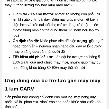
Tại sao các xưởng gia công lớn luôn ưu tiên lắp bộ trợ lực 
thay vì tăng lương thợ hay mua máy mới?
Giảm tải 70% cho motor
: Motor sẽ không còn phải "rú" 
lên khi gặp vị trí vải dày. Điều này giúp motor tiết kiệm 
điện hơn và kéo dài tuổi thọ mô tơ đáng kể (một chiếc 
motor trung bình có thể dùng thêm 3-5 năm nếu lắp trợ 
lực)
Ổn định tốc độ
: Khắc phục triệt để hiện tượng "giật cục" 
hoặc "dồn vải" – nguyên nhân hàng đầu gây ra lỗi đường 
may bị răng cưa cắn nát dưới đế
Tiết kiệm chi phí đầu tư
: Lắp đặt bộ trợ lực chỉ bằng 5-
10% giá trị của một chiếc máy mới, nhưng giúp máy cũ 
hoạt động khỏe bằng 80-90% máy thế hệ mới
Ứng dụng của bộ trợ lực gắn máy may 
1 kim CARV
Sản phẩm này không chỉ dành cho một loại mặt hàng duy 
nhất. Nó là "phao cứu sinh" cho các phân khúc sản xuất khó 
tính nhất: