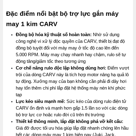
Đặc điểm nổi bật bộ trợ lực gắn máy 
may 1 kim CARV
Đồng bộ hóa kỹ thuật số hoàn toàn:
 Nhờ sử dụng 
công nghệ vi xử lý độc quyền của CARV, thiết bị đạt độ 
đồng bộ tuyệt đối với máy may ở tốc độ cao lên đến 
5.000 RPM. Máy may chạy nhanh hay chậm, rulo sẽ tự 
động tăng/giảm tốc theo tương ứng
Cơ chế nâng rulo độc lập không dùng hơi:
 Điểm vượt 
trội của dòng CARV này là tích hợp motor nâng hạ quả lô 
tự động. Xưởng may của bạn không cần phải đi dây hơi 
hay tốn thêm chi phí lắp đặt hệ thống máy nén khí phức 
tạp
Lực kéo siêu mạnh mẽ:
 Sức kéo của dòng rulo điện tử 
CARV ổn định và mạnh hơn gấp 1.5 lần so với các dòng 
bộ trợ lực cơ hoặc rulo đời cũ trên thị trường
Thiết kế thông minh, lắp đặt không phá vỡ kết cấu:
Giá đỡ được tối ưu hóa giúp lắp đặt nhanh chóng lên hầu 
hết các dòng máy may 1 kim hiện nay (Juki, Jack, 