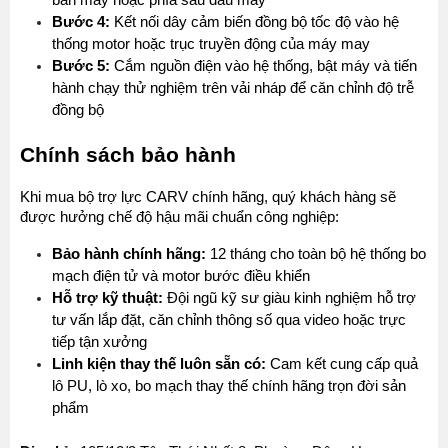
bàn máy hoặc phía sau đầu máy
Bước 4:
 Kết nối dây cảm biến đồng bộ tốc độ vào hệ 
thống motor hoặc trục truyền động của máy may
Bước 5:
 Cắm nguồn điện vào hệ thống, bật máy và tiến 
hành chạy thử nghiệm trên vải nháp để căn chỉnh độ trễ 
đồng bộ
Chính sách bảo hành
MÁY MAY BAO CẦM TAY TRỤ ĐỨNG 2 KIM
Đăng nhập để xem giá sỉ
Khi mua bộ trợ lực CARV chính hãng, quý khách hàng sẽ 
Giá bán lẻ:
được hưởng chế độ hậu mãi chuẩn công nghiệp:
Bảo hành chính hãng:
 12 tháng cho toàn bộ hệ thống bo 
mạch điện tử và motor bước điều khiển
MÁY QUẤN DÂY ĐAI TỰ ĐỘNG
Hỗ trợ kỹ thuật:
 Đội ngũ kỹ sư giàu kinh nghiệm hỗ trợ 
Máy May Bao Cầm Tay: Chọn Máy Chạy Pin Hay
Chạy Điện Tốt Hơn? So Sánh Chi Tiết 2025
tư vấn lắp đặt, căn chỉnh thông số qua video hoặc trực 
Đăng nhập để xem giá sỉ
Thứ tư, 20/11/2024
tiếp tận xưởng
Giá bán lẻ:
Linh kiện thay thế luôn sẵn có:
 Cam kết cung cấp quả 
Máy May Bao Cầm Tay Chính Hãng – Giá Rẻ,
lô PU, lò xo, bo mạch thay thế chính hãng trọn đời sản 
Bền, Dễ Sử Dụng (Top 3 Nên Mua)
phẩm
Thứ tư, 20/11/2024
MÁY CẮT DẢI ĐAI ĐIỆN TỬ TỰ ĐỘNG