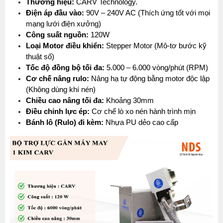
Thương hiệu:
 CARV Technology.
Điện áp đầu vào:
 90V – 240V AC (Thích ứng tốt với mọi 
mạng lưới điện xưởng)
Công suất nguồn:
 120W
Loại Motor điều khiển:
 Stepper Motor (Mô-tơ bước kỹ 
thuật số)
Tốc độ đồng bộ tối đa:
 5.000 – 6.000 vòng/phút (RPM)
Cơ chế nâng rulo:
 Nâng hạ tự động bằng motor độc lập 
(Không dùng khí nén)
Chiều cao nâng tối đa:
 Khoảng 30mm
Điều chỉnh lực ép:
 Cơ chế lò xo nén hành trình mịn
Bánh lô (Rulo) đi kèm:
 Nhựa PU dẻo cao cấp