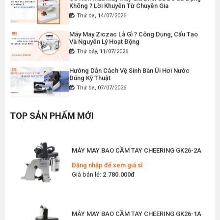
Không ? Lời Khuyên Từ Chuyên Gia
Thứ ba, 14/07/2026
MÁY MAY BAO CẦM TAY CHẠY PIN GK9-520
Máy May Ziczac Là Gì ? Công Dụng, Cấu Tạo
Đăng nhập để xem giá sỉ
Và Nguyên Lý Hoạt Động
Giá bán lẻ:
2.400.000đ
Thứ bảy, 11/07/2026
Hướng Dẫn Cách Vệ Sinh Bàn Ủi Hơi Nước
Đúng Kỹ Thuật
MÁY MAY BAO CẦM TAY GK9-500 KHÔNG BÌNH
Thứ ba, 07/07/2026
DẦU
Đăng nhập để xem giá sỉ
Máy Trải Vải Công Nghiệp: Giải Pháp Tự Động
Hóa Giúp Xưởng May Tăng Năng Suất
Giá bán lẻ:
1.380.000đ
TOP SẢN PHẨM MỚI
Thứ bảy, 04/07/2026
Top 5 Máy May Gia Đình Đáng Mua Nhất Hiện
MÁY MAY BAO CẦM TAY CHEERING GK26-2A
Nay 2026
Thứ tư, 01/07/2026
Đăng nhập để xem giá sỉ
Giá bán lẻ:
2.780.000đ
Máy Sang Chỉ Là Gì? Công Dụng, Cấu Tạo Và
Nguyên Lý Hoạt Động Chi Tiết
Thứ bảy, 27/06/2026
MÁY MAY BAO CẦM TAY CHEERING GK26-1A
Hướng Dẫn Cách Sửa Bàn Ủi Hơi Nước Tại Nhà