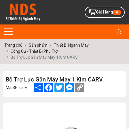
Giỏ Hàng
0
Trang chủ
Sản phẩm
Thiết Bị Ngành May
Công Cụ - Thiết Bị Phụ Trợ
Bộ Trợ Lực Gắn Máy May 1 Kim CARV
Bộ Trợ Lực Gắn Máy May 1 Kim CARV
Share
Facebook
Twitter
Messenger
Copy
Mã SP: carv
Link