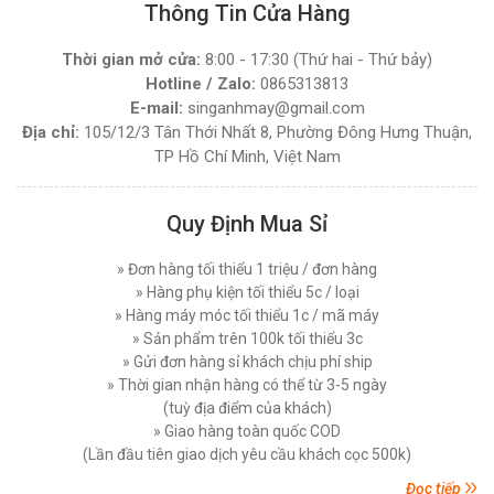
Giá bán lẻ:
4.270.000đ
Thông Tin Cửa Hàng
Hướng Dẫn Sử Dụng Máy Cắt Vải Đầu Bàn Chi
Tiết Đúng Cách Hiệu Quả
Thời gian mở cửa:
8:00 - 17:30 (Thứ hai - Thứ bảy)
Thứ bảy, 29/11/2025
MÁY CẮT VẢI ĐẦU BÀN LEJIANG YJ-168D (
Hotline / Zalo:
0865313813
NGUYÊN BỘ )
Máy Cắt Vải Viền Là Gì? Lợi Ích Và Ứng Dụng
E-mail:
singanhmay@gmail.com
Trong Ngành May Hiện Nay
Đăng nhập để xem giá sỉ
Địa chỉ:
105/12/3 Tân Thới Nhất 8, Phường Đông Hưng Thuận,
Giá bán lẻ:
7.450.000đ
Thứ tư, 26/11/2025
TP Hồ Chí Minh, Việt Nam
Nên Chọn Máy Cắt Vải Cầm Tay Hay Máy Cắt
Vải Đứng
MÁY CẮT VẢI ĐỨNG DAYANG CDZ-103 08 INCH
Quy Định Mua Sỉ
Thứ năm, 20/11/2025
750W
Đăng nhập để xem giá sỉ
Các Lỗi Phổ Biến Khi Sử Dụng Máy Cắt Vải
» Đơn hàng tối thiểu 1 triệu / đơn hàng
Đứng Và Cách Khắc Phục
Giá bán lẻ:
7.450.000đ
» Hàng phụ kiện tối thiểu 5c / loại
Thứ bảy, 15/11/2025
» Hàng máy móc tối thiểu 1c / mã máy
» Sản phẩm trên 100k tối thiểu 3c
Top 5 Loại Máy Cắt Vải Cầm Tay Tốt Nhất Hiện
MÁY CẮT VẢI ĐỨNG PHILPS 08 INCH, CÔNG
» Gửi đơn hàng sỉ khách chịu phí ship
Nay - Nên Mua Loại Nào ?
SUẤT 1600W
» Thời gian nhận hàng có thể từ 3-5 ngày
Thứ ba, 11/11/2025
(tuỳ địa điểm của khách)
Đăng nhập để xem giá sỉ
Giá bán lẻ:
10.750.000đ
Máy Cắt Vải Đầu Bàn Là Gì? Top 5 Điều Cần Biết
» Giao hàng toàn quốc COD
Trước Khi Mua Và Sử Dụng
(Lần đầu tiên giao dịch yêu cầu khách cọc 500k)
Thứ bảy, 08/11/2025
Đọc tiếp