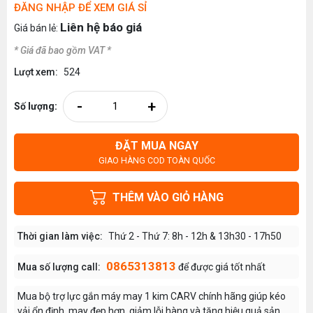
ĐĂNG NHẬP ĐỂ XEM GIÁ SỈ
Liên hệ báo giá
Giá bán lẻ:
* Giá đã bao gồm VAT *
Lượt xem:
524
-
+
Số lượng:
ĐẶT MUA NGAY
GIAO HÀNG COD TOÀN QUỐC
THÊM VÀO GIỎ HÀNG
Thời gian làm việc:
Thứ 2 - Thứ 7: 8h - 12h & 13h30 - 17h50
0865313813
Mua số lượng call:
để được giá tốt nhất
Mua bộ trợ lực gắn máy may 1 kim CARV chính hãng giúp kéo
vải ổn định, may đẹp hơn, giảm lỗi hàng và tăng hiệu quả sản