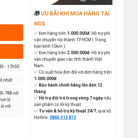
Thứ tư, 20/11/2024
Giá bán lẻ:
Máy May Bao Cầm Tay Chính Hãng
🎁
ƯU ĐÃI KHI MUA HÀNG TẠI
– Giá Rẻ, Bền, Dễ Sử Dụng (Top 3
Nên Mua)
NDS
MÁY CẮT DẢI ĐAI ĐIỆN TỬ TỰ
Thứ tư, 20/11/2024
ĐỘNG
✅ Đơn hàng trên
1.000.000đ
: Hỗ trợ phí
Cung cấp hóa chất công nghiệp
Đăng nhập để xem giá sỉ
vận chuyển nội thành TP.HCM ( Trong
cho doanh nghiệp của bạn
Giá bán lẻ:
bán kính 10km )
Thứ năm, 24/10/2024
✅ Đơn hàng trên
2.000.000đ
: Hỗ trợ phí
Hướng Dẫn Cách Sử Dụng Máy May
vận chuyển giao các tỉnh thành Việt
Gia Đình Từ A-Z Cho Người Mới
ĐÁ MÀI MÁY CẮT VẢI CẦM
Nam.
30 - 17h50
Thứ ba, 04/08/2026
TAY ĐĨA DAO 65
✅ Có xuất hóa đơn đối với đơn hàng trên
1.000.000đ
Đăng nhập để xem giá sỉ
ốt nhất
Tổ Hợp May Nhỏ Thì Nên Chọn Máy
✅
Bảo hành chính hãng lên đến 12
Cắt Vải Cầm Tay Không ? Phân Tích
49.000đ
Giá bán lẻ:
Chi Phí Và Hiệu Quả
tháng
Thứ bảy, 01/08/2026
B-788 với
✅
Hỗ trợ đổi trả trong vòng 7 ngày
nếu
họn lý
THAN MÁY CẮT VẢI CẦM TAY
Hướng Dẫn Điều Chỉnh Chỉ May Cho
sản phẩm có lỗi kỹ thuật
ủi với
Máy May Gia Đình Đúng Kỹ Thuật
YJ-65 ( 1 CẶP )
✅
Tư vấn & hỗ trợ kỹ thuật 24/7
, qua số
Thứ hai, 27/07/2026
Hotline:
0865 313 813
Đăng nhập để xem giá sỉ
50.000đ
Giá bán lẻ:
Máy Viền Ống Là Gì ? Có Nên Đầu
Tư Cho Xưởng May Không ?
Thứ tư, 22/07/2026