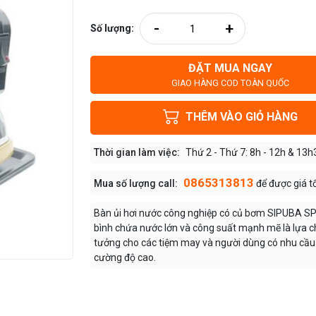
-
+
Số lượng:
ĐẶT MUA NGAY
GIAO HÀNG COD TOÀN QUỐC
THÊM VÀO GIỎ HÀNG
Thời gian làm việc:
Thứ 2 - Thứ 7: 8h - 12h & 13h
0865313813
Mua số lượng call:
để được giá t
Bàn ủi hơi nước công nghiệp có củ bơm SIPUBA SP
bình chứa nước lớn và công suất mạnh mẽ là lựa c
tưởng cho các tiệm may và người dùng có nhu cầu 
cường độ cao.