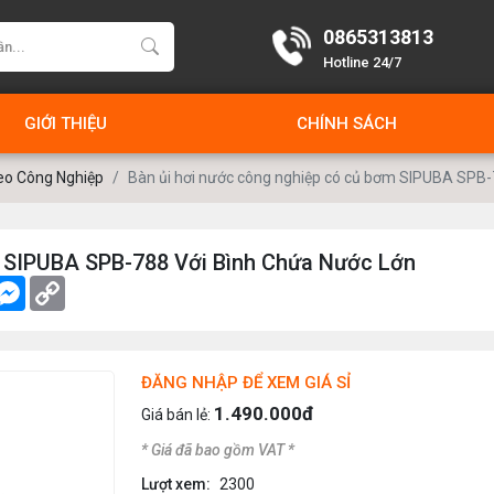
0865313813
Hotline 24/7
GIỚI THIỆU
CHÍNH SÁCH
reo Công Nghiệp
Bàn ủi hơi nước công nghiệp có củ bơm SIPUBA SPB-7
 SIPUBA SPB-788 Với Bình Chứa Nước Lớn
ok
witter
Messenger
Copy
Link
ĐĂNG NHẬP ĐỂ XEM GIÁ SỈ
1.490.000đ
Giá bán lẻ:
* Giá đã bao gồm VAT *
Lượt xem:
2300