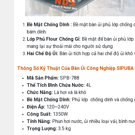
Bề Mặt Chống Dính :
Bề mặt bàn ủi phủ lớp chống dí
bám dính.
Lớp Phủ Flour Chống Gỉ:
Bề mặt đế bàn ủi phủ lớp 
mang lại sự thoải mái cho người sử dụng.
Hai Chế Độ Ủi:
Bàn ủi tích hợp cả hai chế độ ủi khô v
Thông Số Kỹ Thuật Của Bàn Ủi Công Nghiệp SIPUBA
Mã Sản Phẩm:
SPB-788
Thể Tích Bình Chứa Nước:
4L
Chức Năng:
Là hơi và là khô
Bề Mặt Chống Dính:
Phủ lớp chống dính và chống 
Điện Áp:
120~240V
Công Suất:
1350W
Tính Năng:
Phun hơi nước, ủi nhiều loại vải, bình n
Trọng Lượng:
3.5 kg